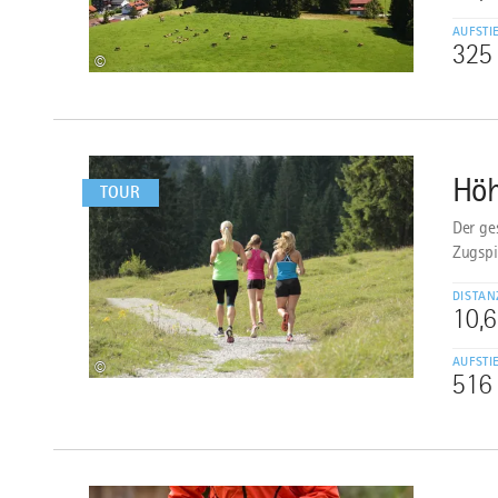
AUFSTI
325
©
mehr
dazu
Höh
2
TOUR
Der ge
Zugspit
DISTAN
10,
AUFSTI
©
516
mehr
dazu