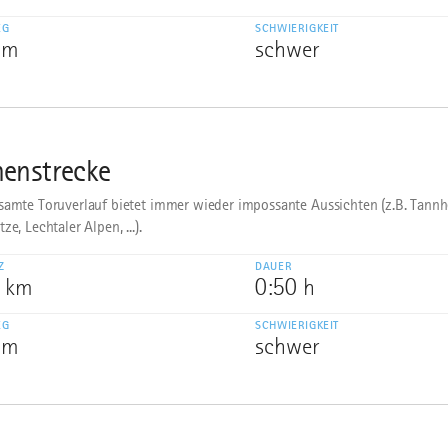
EG
SCHWIERIGKEIT
 m
schwer
enstrecke
samte Toruverlauf bietet immer wieder impossante Aussichten (z.B. Tannh
ze, Lechtaler Alpen, ...).
Z
DAUER
6 km
0:50 h
EG
SCHWIERIGKEIT
 m
schwer