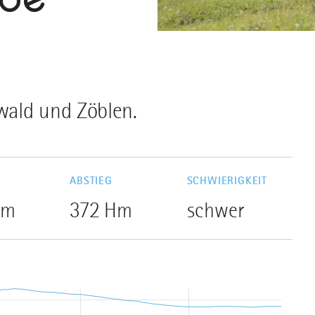
wald und Zöblen.
G
ABSTIEG
SCHWIERIGKEIT
Hm
372 Hm
schwer