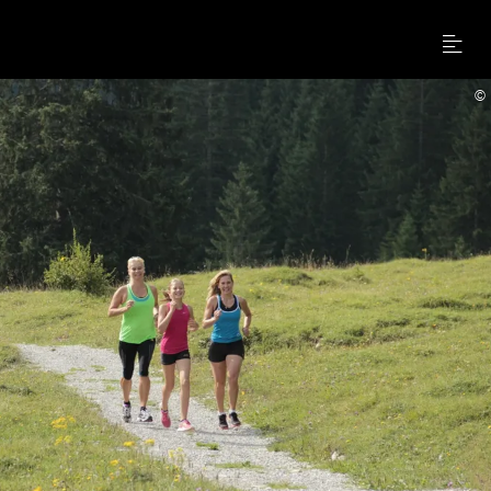
Menu
©