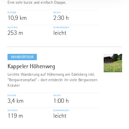
Eine sehr kurze und einfach Etappe.
DISTANZ
DAUER
10,9 km
2:30 h
AUFSTIEG
SCHWIERIGKEIT
253 m
leicht
mehr
dazu
WANDERTOUR
Kappeler Höhenweg
7
©
Leichte Wanderung auf Höhenweg am Edelsberg inkl.
"Bergwiesenpfad" - dort entdeckt ihr viele Bergwiesen
Kräuter
DISTANZ
DAUER
3,4 km
1:00 h
AUFSTIEG
SCHWIERIGKEIT
119 m
leicht