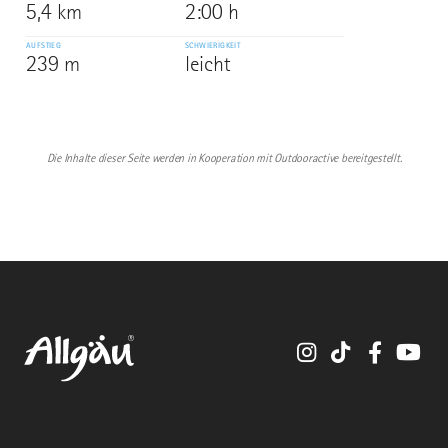
5,4 km
2:00 h
AUFSTIEG
SCHWIERIGKEIT
239 m
leicht
Die Inhalte dieser Seite werden in Kooperation mit Outdooractive bereitgestellt.
Instagram
TikTok
Faceboo
You