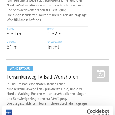
fünf Terrainkurwege (blau punktierte Linie) und drei
Nordic-Walking-Runden mit unterschiedlichen Längen
und Schwierigkeitsgraden zur Verfügung.
Die ausgeschilderten Touren führen durch die hügelige
Wohlfühllandschaft des...
DISTANZ
DAUER
8,5 km
1:52 h
AUFSTIEG
SCHWIERIGKEIT
61 m
leicht
mehr
dazu
WANDERTOUR
Terrainkurweg IV Bad Wörishofen
3
In und um Bad Wörishofen stehen Ihnen
fünf Terrainkurwege (blau punktierte Linie) und drei
Nordic-Walking-Runden mit unterschiedlichen Längen
und Schwierigkeitsgraden zur Verfügung.
Die ausgeschilderten Touren führen durch die hügelige
Wohlfühllandschaft des...