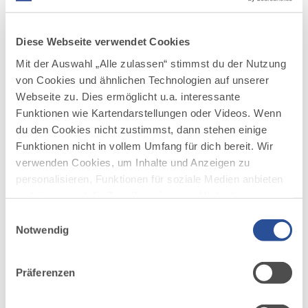
DISTANZ
DAUER
5,0 km
1:52 h
Diese Webseite verwendet Cookies
AUFSTIEG
SCHWIERIGKEIT
31 m
leicht
Mit der Auswahl „Alle zulassen“ stimmst du der Nutzung
von Cookies und ähnlichen Technologien auf unserer
mehr
Webseite zu. Dies ermöglicht u.a. interessante
dazu
Funktionen wie Kartendarstellungen oder Videos. Wenn
WANDERTOUR
du den Cookies nicht zustimmst, dann stehen einige
Bergwald-Runde
4
©
Funktionen nicht in vollem Umfang für dich bereit. Wir
Der Spaziergang führt durch den Mindelheimer
verwenden Cookies, um Inhalte und Anzeigen zu
Bergwald, ein ca. zwei Quadratkilometer großer
personalisieren, Funktionen für soziale Medien anbieten
Mischwald aus Buchen und Fichten sowie vereinzelt
Lärchen und Ahorn. Vom Parkplatz an der
zu können und die Zugriffe auf unsere Website zu
Bergwaldstraße führt der Weg durch den schattigen
analysieren. Außerdem geben wir Informationen zu
Einwilligungsauswahl
Wald nach Westen. Danach geht es am...
deiner Verwendung unserer Website an unsere Partner
Notwendig
für soziale Medien, Werbung und Analysen weiter.
DISTANZ
DAUER
4,6 km
1:15 h
Unsere Partner führen diese Informationen
Präferenzen
möglicherweise mit weiteren Daten zusammen, die du
AUFSTIEG
SCHWIERIGKEIT
68 m
leicht
ihnen bereitgestellt hast oder die sie im Rahmen Ihrer