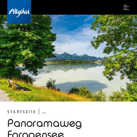
Menu
©
...
STARTSEITE
Panoramaweg
Forggensee