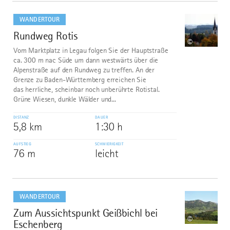
mehr
dazu
WANDERTOUR
Rundweg Rotis
8
©
Vom Marktplatz in Legau folgen Sie der Hauptstraße
ca. 300 m nac Süde um dann westwärts über die
Alpenstraße auf den Rundweg zu treffen. An der
Grenze zu Baden-Württemberg erreichen Sie
das herrliche, scheinbar noch unberührte Rotistal.
Grüne Wiesen, dunkle Wälder und...
DISTANZ
DAUER
5,8 km
1:30 h
AUFSTIEG
SCHWIERIGKEIT
76 m
leicht
mehr
dazu
WANDERTOUR
Zum Aussichtspunkt Geißbichl bei
9
©
Eschenberg