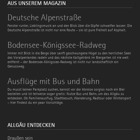
AUS UNSEREM MAGAZIN
Deutsche
Deutsche Alpenstraße
Alpenstraße
Fenster runter, Lieblingsmusik an und den Blick über die Gipfel schweifen lassen: Die
Deutsche Alpenstraße ist nicht nur eine Route – sie ist pure Freiheit auf Asphalt.
Bodensee-
Bodensee-Königssee-Radweg
Königssee-
Radweg
Immer mit Blick in die Berge über sanft geschwungene Hügel zu den herrlichen Seen
des Voralpenlandes radeln und das nächste Kaltgetränk im Biergarten ist nie weit
entfernt – der Bodensee-Königssee-Radweg ist nicht nur landschaftlich ein
Genussweg.
Ausflüge
Ausflüge mit Bus und Bahn
mit
Bus
Du musst keinen Parkplatz suchen, kannst vor der Abreise sorglos noch ein Bier
und
bestellen und ist teilweise sogar gratis: Nutze Bus und Bahn, um das Allgäu zu
Bahn
entdecken. Ob Familienausflug, Stadtbesuch, Wanderung, Radtour oder Wintersport
– hier findest du ein paar Vorschläge.
ALLGÄU ENTDECKEN
Draußen sein