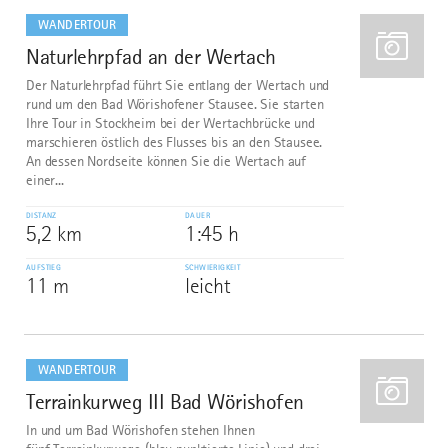
dazu
WANDERTOUR
Naturlehrpfad an der Wertach
1
Der Naturlehrpfad führt Sie entlang der Wertach und
rund um den Bad Wörishofener Stausee. Sie starten
Ihre Tour in Stockheim bei der Wertachbrücke und
marschieren östlich des Flusses bis an den Stausee.
An dessen Nordseite können Sie die Wertach auf
einer...
DISTANZ
DAUER
5,2 km
1:45 h
AUFSTIEG
SCHWIERIGKEIT
11 m
leicht
mehr
dazu
WANDERTOUR
Terrainkurweg III Bad Wörishofen
2
In und um Bad Wörishofen stehen Ihnen