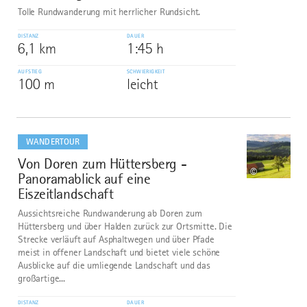
Tolle Rundwanderung mit herrlicher Rundsicht.
DISTANZ
DAUER
6,1 km
1:45 h
AUFSTIEG
SCHWIERIGKEIT
100 m
leicht
mehr
dazu
WANDERTOUR
Von Doren zum Hüttersberg -
10
©
Panoramablick auf eine
Eiszeitlandschaft
Aussichtsreiche Rundwanderung ab Doren zum
Hüttersberg und über Halden zurück zur Ortsmitte. Die
Strecke verläuft auf Asphaltwegen und über Pfade
meist in offener Landschaft und bietet viele schöne
Ausblicke auf die umliegende Landschaft und das
großartige...
DISTANZ
DAUER