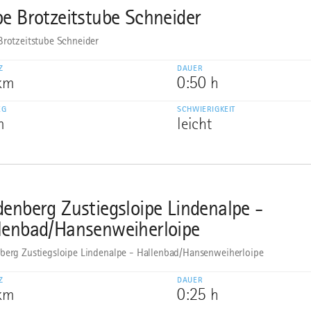
pe Brotzeitstube Schneider
Brotzeitstube Schneider
Z
DAUER
 km
0:50 h
EG
SCHWIERIGKEIT
m
leicht
denberg Zustiegsloipe Lindenalpe -
lenbad/Hansenweiherloipe
berg Zustiegsloipe Lindenalpe - Hallenbad/Hansenweiherloipe
Z
DAUER
 km
0:25 h