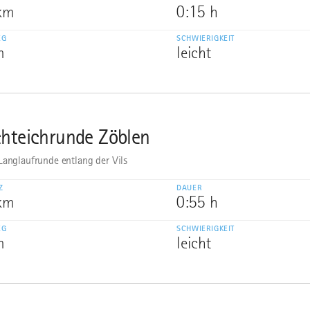
 km
0:15 h
EG
SCHWIERIGKEIT
m
leicht
chteichrunde Zöblen
Langlaufrunde entlang der Vils
Z
DAUER
 km
0:55 h
EG
SCHWIERIGKEIT
m
leicht