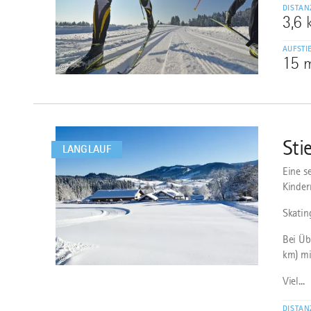
DISTAN
3,6
AUFSTI
15 
©
mehr
dazu
Sti
3
LANGLAUF
Eine s
Kinder
Skatin
Bei Üb
km) mi
©
Viel...
DISTAN