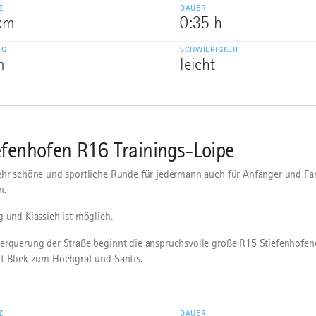
Z
DAUER
 km
0:35 h
EG
SCHWIERIGKEIT
m
leicht
efenhofen R16 Trainings-Loipe
ehr schöne und sportliche Runde für jedermann auch für Anfänger und Fa
n.
g und Klassich ist möglich.
erquerung der Straße beginnt die anspruchsvolle große R15 Stiefenhofene
t Blick zum Hochgrat und Säntis.
Z
DAUER