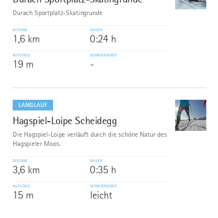
©
Durach Sportplatz-Skatingrunde
DISTANZ
DAUER
1,6 km
0:24 h
AUFSTIEG
SCHWIERIGKEIT
19 m
-
mehr
dazu
LANGLAUF
Hagspiel-Loipe Scheidegg
10
©
Die Hagspiel-Loipe verläuft durch die schöne Natur des
Hagspieler Moos.
DISTANZ
DAUER
3,6 km
0:35 h
AUFSTIEG
SCHWIERIGKEIT
15 m
leicht