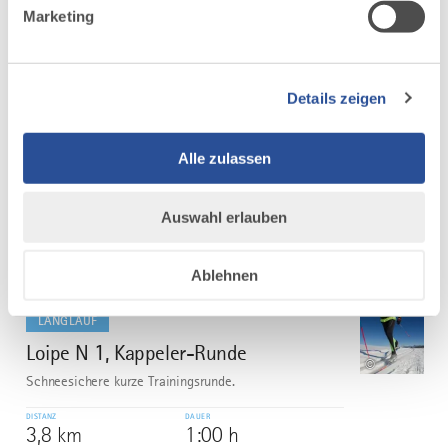
mehr
Marketing
dazu
LANGLAUF
Langlaufstadion
6
©
Trainingsstrecke für Genussläufer und Ambitionierte im
Details zeigen
Volksbank Allgäu-Oberschwaben eG Langlaufstadion
Isny, teilbeschneit mit Flutlicht.
Alle zulassen
DISTANZ
DAUER
3,8 km
0:55 h
Auswahl erlauben
AUFSTIEG
SCHWIERIGKEIT
34 m
-
Ablehnen
mehr
dazu
LANGLAUF
Loipe N 1, Kappeler-Runde
7
©
Schneesichere kurze Trainingsrunde.
DISTANZ
DAUER
3,8 km
1:00 h