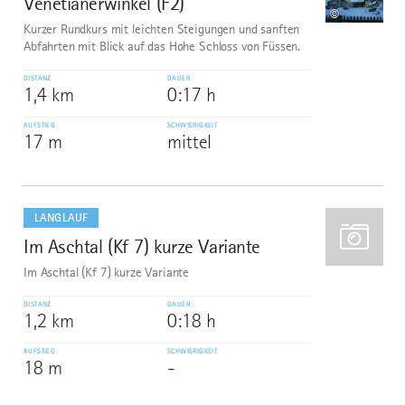
Venetianerwinkel (F2)
1
©
Kurzer Rundkurs mit leichten Steigungen und sanften
Abfahrten mit Blick auf das Hohe Schloss von Füssen.
DISTANZ
DAUER
1,4 km
0:17 h
AUFSTIEG
SCHWIERIGKEIT
17 m
mittel
mehr
dazu
LANGLAUF
Im Aschtal (Kf 7) kurze Variante
2
Im Aschtal (Kf 7) kurze Variante
DISTANZ
DAUER
1,2 km
0:18 h
AUFSTIEG
SCHWIERIGKEIT
18 m
-