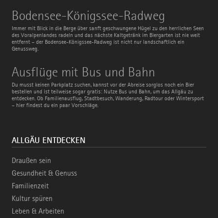
Bodensee-
Bodensee-Königssee-Radweg
Königssee-
Radweg
Immer mit Blick in die Berge über sanft geschwungene Hügel zu den herrlichen Seen
des Voralpenlandes radeln und das nächste Kaltgetränk im Biergarten ist nie weit
entfernt – der Bodensee-Königssee-Radweg ist nicht nur landschaftlich ein
Genussweg.
Ausflüge
Ausflüge mit Bus und Bahn
mit
Bus
Du musst keinen Parkplatz suchen, kannst vor der Abreise sorglos noch ein Bier
und
bestellen und ist teilweise sogar gratis: Nutze Bus und Bahn, um das Allgäu zu
Bahn
entdecken. Ob Familienausflug, Stadtbesuch, Wanderung, Radtour oder Wintersport
– hier findest du ein paar Vorschläge.
ALLGÄU ENTDECKEN
Draußen sein
Gesundheit & Genuss
Familienzeit
Kultur spüren
Leben & Arbeiten