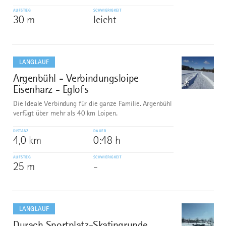
AUFSTIEG
SCHWIERIGKEIT
30 m
leicht
mehr
dazu
LANGLAUF
Argenbühl - Verbindungsloipe
8
©
Eisenharz - Eglofs
Die Ideale Verbindung für die ganze Familie. Argenbühl
verfügt über mehr als 40 km Loipen.
DISTANZ
DAUER
4,0 km
0:48 h
AUFSTIEG
SCHWIERIGKEIT
25 m
-
mehr
dazu
LANGLAUF
Durach Sportplatz-Skatingrunde
9