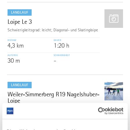
mehr
dazu
LANGLAUF
Loipe Le 3
3
Schwierigkeitsgrad: leicht; Diagonal- und Skatingloipe
DISTANZ
DAUER
4,3 km
1:20 h
AUFSTIEG
SCHWIERIGKEIT
30 m
-
mehr
dazu
LANGLAUF
Weiler-Simmerberg R19 Nagelshuber-
4
©
Loipe
Mittelschwere Runde mit lohnendem Blick auf die
Nagefluhkette.
DISTANZ
DAUER
3,3 km
0:25 h