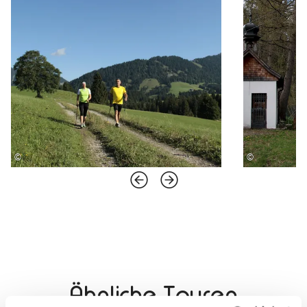
©
©
Ähnliche Touren