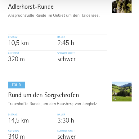
Adlerhorst-Runde
4
©
Anspruchsvolle Runde im Gebiet um den Haldensee.
DISTANZ
DAUER
10,5 km
2:45 h
AUFSTIEG
SCHWIERIGKEIT
320 m
schwer
mehr
dazu
TOUR
Rund um den Sorgschrofen
5
©
Traumhafte Runde, um den Hausberg von Jungholz
DISTANZ
DAUER
14,5 km
3:30 h
AUFSTIEG
SCHWIERIGKEIT
340 m
schwer