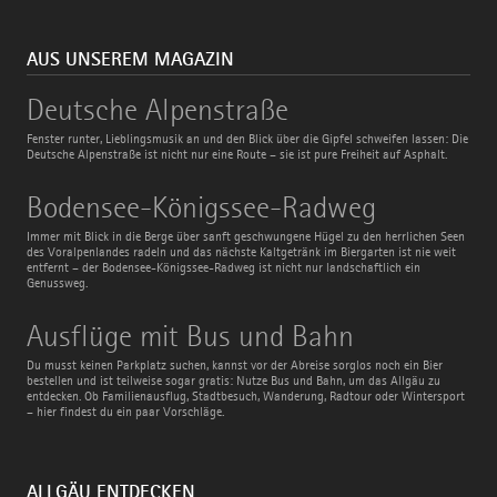
AUS UNSEREM MAGAZIN
Deutsche
Deutsche Alpenstraße
Alpenstraße
Fenster runter, Lieblingsmusik an und den Blick über die Gipfel schweifen lassen: Die
Deutsche Alpenstraße ist nicht nur eine Route – sie ist pure Freiheit auf Asphalt.
Bodensee-
Bodensee-Königssee-Radweg
Königssee-
Radweg
Immer mit Blick in die Berge über sanft geschwungene Hügel zu den herrlichen Seen
des Voralpenlandes radeln und das nächste Kaltgetränk im Biergarten ist nie weit
entfernt – der Bodensee-Königssee-Radweg ist nicht nur landschaftlich ein
Genussweg.
Ausflüge
Ausflüge mit Bus und Bahn
mit
Bus
Du musst keinen Parkplatz suchen, kannst vor der Abreise sorglos noch ein Bier
und
bestellen und ist teilweise sogar gratis: Nutze Bus und Bahn, um das Allgäu zu
Bahn
entdecken. Ob Familienausflug, Stadtbesuch, Wanderung, Radtour oder Wintersport
– hier findest du ein paar Vorschläge.
ALLGÄU ENTDECKEN