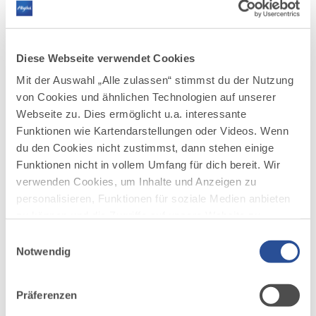
mehr
dazu
TOUR
Diese Webseite verwendet Cookies
Jungholzer Dorfrunde
1
Mit der Auswahl „Alle zulassen“ stimmst du der Nutzung
©
von Cookies und ähnlichen Technologien auf unserer
Einmal Jungholz umrunden.
Webseite zu. Dies ermöglicht u.a. interessante
DISTANZ
DAUER
Funktionen wie Kartendarstellungen oder Videos. Wenn
7,5 km
1:50 h
du den Cookies nicht zustimmst, dann stehen einige
AUFSTIEG
SCHWIERIGKEIT
Funktionen nicht in vollem Umfang für dich bereit. Wir
221 m
schwer
verwenden Cookies, um Inhalte und Anzeigen zu
personalisieren, Funktionen für soziale Medien anbieten
mehr
zu können und die Zugriffe auf unsere Website zu
dazu
TOUR
analysieren. Außerdem geben wir Informationen zu
Einwilligungsauswahl
deiner Verwendung unserer Website an unsere Partner
Notwendig
Rehbach-Runde
2
©
für soziale Medien, Werbung und Analysen weiter.
Eine wunderschöne und kräfteraubende Laufrunde im
Unsere Partner führen diese Informationen
Grenzgebiet von Österreich und Deutschland.
Präferenzen
möglicherweise mit weiteren Daten zusammen, die du
DISTANZ
DAUER