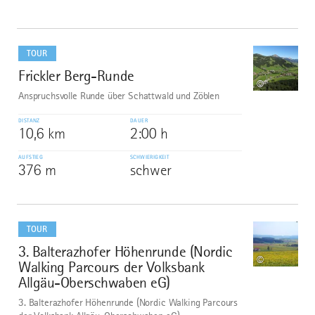
mehr
dazu
TOUR
Frickler Berg-Runde
6
©
Anspruchsvolle Runde über Schattwald und Zöblen
DISTANZ
DAUER
10,6 km
2:00 h
AUFSTIEG
SCHWIERIGKEIT
376 m
schwer
mehr
dazu
TOUR
3. Balterazhofer Höhenrunde (Nordic
7
©
Walking Parcours der Volksbank
Allgäu-Oberschwaben eG)
3. Balterazhofer Höhenrunde (Nordic Walking Parcours