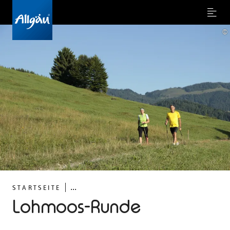
Menu
©
...
STARTSEITE
Lohmoos-Runde