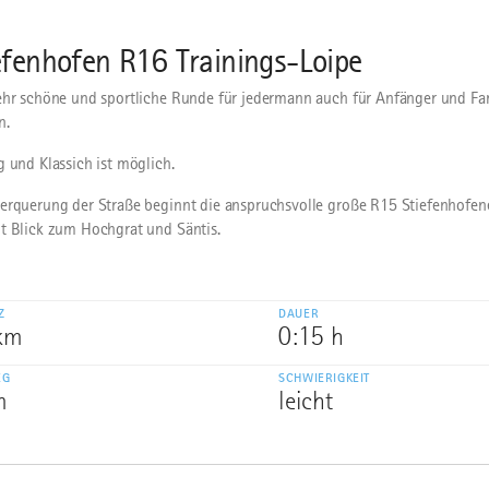
efenhofen R16 Trainings-Loipe
ehr schöne und sportliche Runde für jedermann auch für Anfänger und Fa
n.
g und Klassich ist möglich.
erquerung der Straße beginnt die anspruchsvolle große R15 Stiefenhofene
t Blick zum Hochgrat und Säntis.
Z
DAUER
 km
0:15 h
EG
SCHWIERIGKEIT
m
leicht