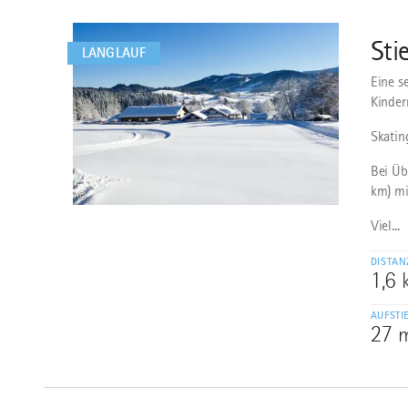
dazu
Sti
3
LANGLAUF
Eine s
Kinder
Skatin
Bei Üb
km) mi
©
Viel...
DISTAN
1,6
AUFSTI
27 
mehr