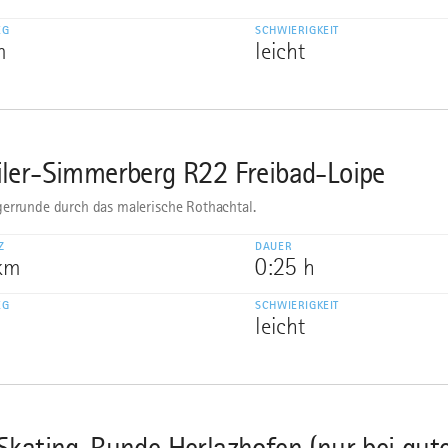
EG
SCHWIERIGKEIT
m
leicht
ler-Simmerberg R22 Freibad-Loipe
errunde durch das malerische Rothachtal.
Z
DAUER
 km
0:25 h
EG
SCHWIERIGKEIT
leicht