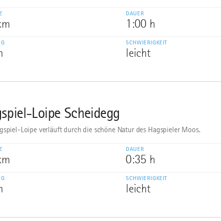
Z
DAUER
 km
1:00 h
EG
SCHWIERIGKEIT
m
leicht
spiel-Loipe Scheidegg
gspiel-Loipe verläuft durch die schöne Natur des Hagspieler Moos.
Z
DAUER
 km
0:35 h
EG
SCHWIERIGKEIT
m
leicht