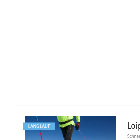
mehr
dazu
Loi
1
LANGLAUF
Schnee