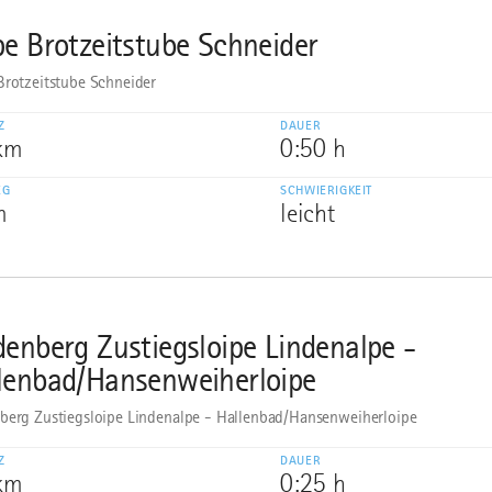
pe Brotzeitstube Schneider
Brotzeitstube Schneider
Z
DAUER
 km
0:50 h
EG
SCHWIERIGKEIT
m
leicht
denberg Zustiegsloipe Lindenalpe -
lenbad/Hansenweiherloipe
berg Zustiegsloipe Lindenalpe - Hallenbad/Hansenweiherloipe
Z
DAUER
 km
0:25 h