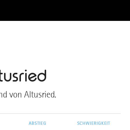
tusried
d von Altusried.
G
ABSTIEG
SCHWIERIGKEIT