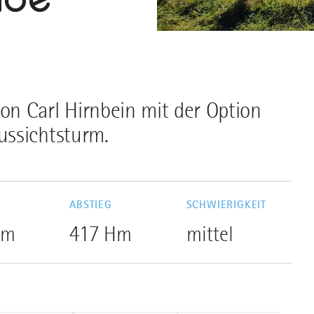
n Carl Hirnbein mit der Option
ussichtsturm.
G
ABSTIEG
SCHWIERIGKEIT
Hm
417 Hm
mittel