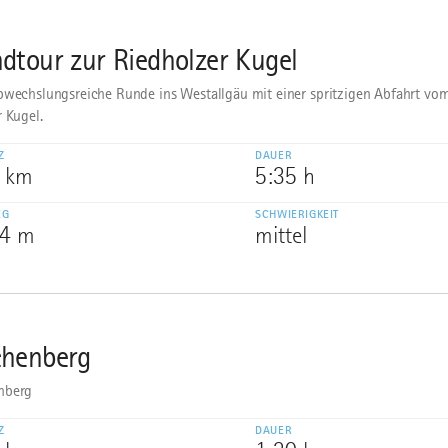
dtour zur Riedholzer Kugel
bwechslungsreiche Runde ins Westallgäu mit einer spritzigen Abfahrt v
r Kugel.
Z
DAUER
2 km
5:35 h
EG
SCHWIERIGKEIT
74 m
mittel
henberg
nberg
Z
DAUER