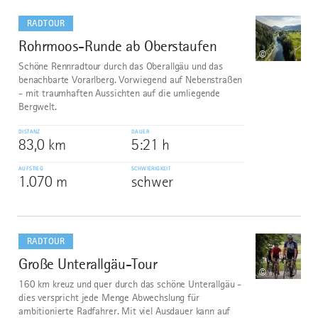
mehr
dazu
RADTOUR
Rohrmoos-Runde ab Oberstaufen
7
©
Schöne Rennradtour durch das Oberallgäu und das
benachbarte Vorarlberg. Vorwiegend auf Nebenstraßen
- mit traumhaften Aussichten auf die umliegende
Bergwelt.
DISTANZ
DAUER
83,0 km
5:21 h
AUFSTIEG
SCHWIERIGKEIT
1.070 m
schwer
mehr
dazu
RADTOUR
Große Unterallgäu-Tour
8
©
160 km kreuz und quer durch das schöne Unterallgäu -
dies verspricht jede Menge Abwechslung für
ambitionierte Radfahrer. Mit viel Ausdauer kann auf