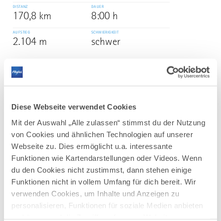
DISTANZ
DAUER
170,8 km
8:00 h
AUFSTIEG
SCHWIERIGKEIT
2.104 m
schwer
mehr
dazu
RADTOUR
Staffelsee-Runde
3
Diese Webseite verwendet Cookies
Abwechslungsreiche Tour in den Oberbayerischen
Mit der Auswahl „Alle zulassen“ stimmst du der Nutzung
Pfaffenwinkel mit Highligths wie der Wieskirche.
von Cookies und ähnlichen Technologien auf unserer
DISTANZ
DAUER
Webseite zu. Dies ermöglicht u.a. interessante
122,8 km
6:20 h
Funktionen wie Kartendarstellungen oder Videos. Wenn
AUFSTIEG
SCHWIERIGKEIT
du den Cookies nicht zustimmst, dann stehen einige
1.150 m
schwer
Funktionen nicht in vollem Umfang für dich bereit. Wir
verwenden Cookies, um Inhalte und Anzeigen zu
mehr
personalisieren, Funktionen für soziale Medien anbieten
dazu
RADTOUR
zu können und die Zugriffe auf unsere Website zu