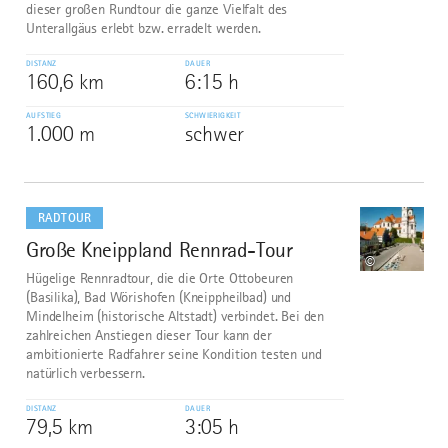
dieser großen Rundtour die ganze Vielfalt des
Unterallgäus erlebt bzw. erradelt werden.
DISTANZ
DAUER
160,6 km
6:15 h
AUFSTIEG
SCHWIERIGKEIT
1.000 m
schwer
mehr
dazu
RADTOUR
Große Kneippland Rennrad-Tour
9
©
Hügelige Rennradtour, die die Orte Ottobeuren
(Basilika), Bad Wörishofen (Kneippheilbad) und
Mindelheim (historische Altstadt) verbindet. Bei den
zahlreichen Anstiegen dieser Tour kann der
ambitionierte Radfahrer seine Kondition testen und
natürlich verbessern.
DISTANZ
DAUER
79,5 km
3:05 h