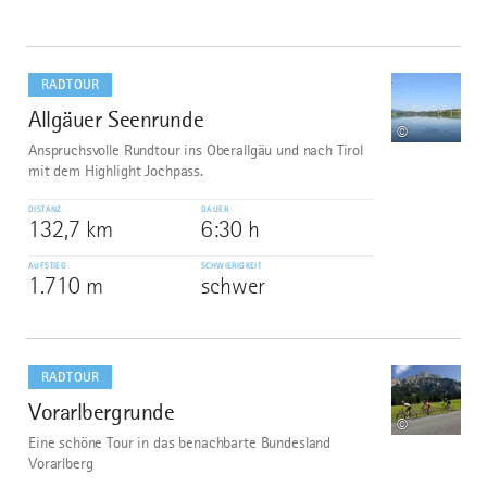
mehr
dazu
RADTOUR
Allgäuer Seenrunde
1
©
Anspruchsvolle Rundtour ins Oberallgäu und nach Tirol
mit dem Highlight Jochpass.
DISTANZ
DAUER
132,7 km
6:30 h
AUFSTIEG
SCHWIERIGKEIT
1.710 m
schwer
mehr
dazu
RADTOUR
Vorarlbergrunde
2
©
Eine schöne Tour in das benachbarte Bundesland
Vorarlberg