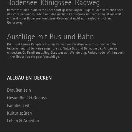
Bodensee-Königssee-Radweg
Königssee-
Radweg
Immer mit Blick in die Berge über sanft geschwungene Hügel zu den herrlichen Seen
des Voralpenlandes radeln und das nächste Kaltgetränk im Biergarten ist nie weit
entfernt – der Bodensee-Königssee-Radweg ist nicht nur landschaftlich ein
Genussweg.
Ausflüge
Ausflüge mit Bus und Bahn
mit
Bus
Du musst keinen Parkplatz suchen, kannst vor der Abreise sorglos noch ein Bier
und
bestellen und ist teilweise sogar gratis: Nutze Bus und Bahn, um das Allgäu zu
Bahn
entdecken. Ob Familienausflug, Stadtbesuch, Wanderung, Radtour oder Wintersport
– hier findest du ein paar Vorschläge.
ALLGÄU ENTDECKEN
Draußen sein
Gesundheit & Genuss
Familienzeit
Kultur spüren
Leben & Arbeiten