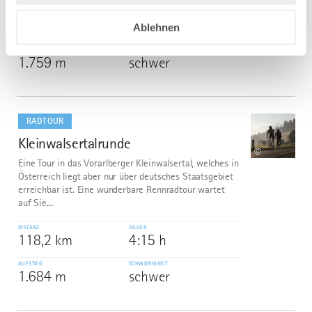
DISTANZ
DAUER
130,6 km
5:00 h
Ablehnen
AUFSTIEG
SCHWIERIGKEIT
1.759 m
schwer
mehr
dazu
RADTOUR
Kleinwalsertalrunde
6
©
Eine Tour in das Vorarlberger Kleinwalsertal, welches in
Österreich liegt aber nur über deutsches Staatsgebiet
erreichbar ist. Eine wunderbare Rennradtour wartet
auf Sie...
DISTANZ
DAUER
118,2 km
4:15 h
AUFSTIEG
SCHWIERIGKEIT
1.684 m
schwer