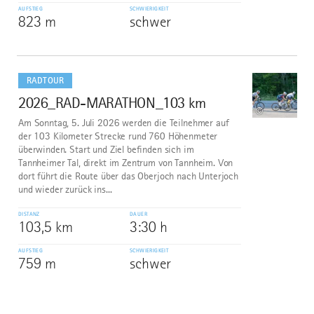
AUFSTIEG
SCHWIERIGKEIT
823 m
schwer
mehr
dazu
RADTOUR
2026_RAD-MARATHON_103 km
10
©
Am Sonntag, 5. Juli 2026 werden die Teilnehmer auf
der 103 Kilometer Strecke rund 760 Höhenmeter
überwinden. Start und Ziel befinden sich im
Tannheimer Tal, direkt im Zentrum von Tannheim. Von
dort führt die Route über das Oberjoch nach Unterjoch
und wieder zurück ins...
DISTANZ
DAUER
103,5 km
3:30 h
AUFSTIEG
SCHWIERIGKEIT
759 m
schwer