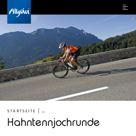
Menu
©
...
STARTSEITE
Hahntennjochrunde