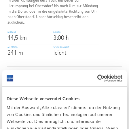
in zwei Richtungen befahrbar, entweder vom
Illerursprung bei Oberstdorf bis nach Ulm zur Mündung
in die Donau oder in die umgekehrte Richtung von Ulm
nach Oberstdorf. Unser Vorschlag beschreibt den
südlichen...
DISTANZ
DAUER
44,5 km
3:00 h
AUFSTIEG
SCHWIERIGKEIT
241 m
leicht
mehr
dazu
RADTOUR
Rund um Edelsberg und Alpspitze
2
©
Eine schöne Rundtour zwischen Pfronten und
Diese Webseite verwendet Cookies
Nesselwang. Auf dieser MTB-Tour genießt ihr tolle
Ausblicke und bekommt den Kopf frei.
Mit der Auswahl „Alle zulassen“ stimmst du der Nutzung
von Cookies und ähnlichen Technologien auf unserer
DISTANZ
DAUER
24,4 km
3:30 h
Webseite zu. Dies ermöglicht u.a. interessante
Funktionen wie Kartendarstellungen oder Videos. Wenn