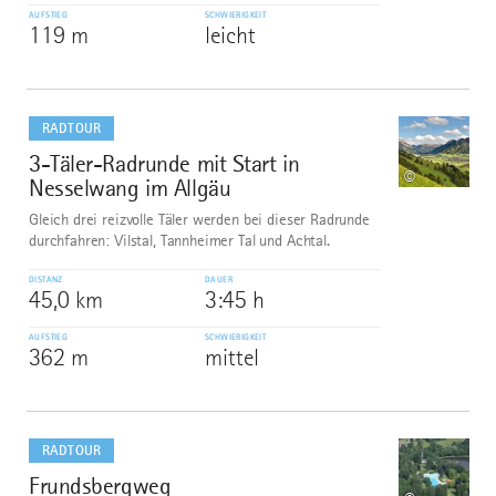
AUFSTIEG
SCHWIERIGKEIT
119 m
leicht
mehr
dazu
RADTOUR
3-Täler-Radrunde mit Start in
6
©
Nesselwang im Allgäu
Gleich drei reizvolle Täler werden bei dieser Radrunde
durchfahren: Vilstal, Tannheimer Tal und Achtal.
DISTANZ
DAUER
45,0 km
3:45 h
AUFSTIEG
SCHWIERIGKEIT
362 m
mittel
mehr
dazu
RADTOUR
Frundsbergweg
7