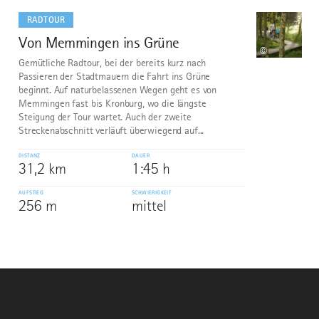
dazu
RADTOUR
Von Memmingen ins Grüne
10
©
Gemütliche Radtour, bei der bereits kurz nach
Passieren der Stadtmauern die Fahrt ins Grüne
beginnt. Auf naturbelassenen Wegen geht es von
Memmingen fast bis Kronburg, wo die längste
Steigung der Tour wartet. Auch der zweite
Streckenabschnitt verläuft überwiegend auf...
DISTANZ
DAUER
31,2 km
1:45 h
AUFSTIEG
SCHWIERIGKEIT
256 m
mittel