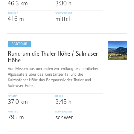
46,3 km
3:30 h
AUFSTIEG
SCHWIERIGKEIT
416 m
mittel
mehr
dazu
RADTOUR
Rund um die Thaler Höhe / Salmaser
9
©
Höhe
Von Missen aus umrunden wir entlang des nördlichen
Alpseeufers über das Konstanzer Tal und die
Kalzhofener Höhe das Bergmassiv der Thaler und
Salmaser Höhe.
DISTANZ
DAUER
37,0 km
3:45 h
AUFSTIEG
SCHWIERIGKEIT
795 m
schwer
mehr