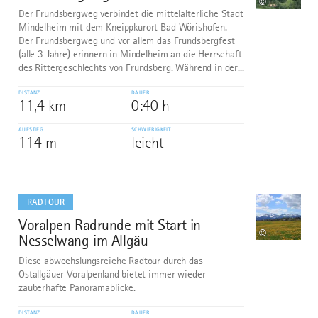
©
Der Frundsbergweg verbindet die mittelalterliche Stadt
Mindelheim mit dem Kneippkurort Bad Wörishofen.
Der Frundsbergweg und vor allem das Frundsbergfest
(alle 3 Jahre) erinnern in Mindelheim an die Herrschaft
des Rittergeschlechts von Frundsberg. Während in der...
DISTANZ
DAUER
11,4 km
0:40 h
AUFSTIEG
SCHWIERIGKEIT
114 m
leicht
mehr
dazu
RADTOUR
Voralpen Radrunde mit Start in
8
©
Nesselwang im Allgäu
Diese abwechslungsreiche Radtour durch das
Ostallgäuer Voralpenland bietet immer wieder
zauberhafte Panoramablicke.
DISTANZ
DAUER