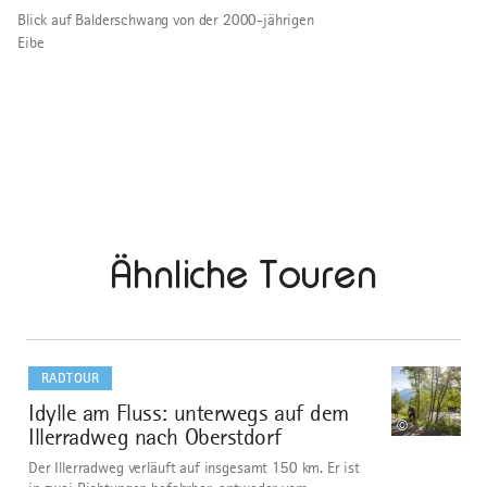
Blick auf Balderschwang von der 2000-jährigen
Eibe
Ähnliche Touren
mehr
dazu
RADTOUR
Idylle am Fluss: unterwegs auf dem
1
©
Illerradweg nach Oberstdorf
Der Illerradweg verläuft auf insgesamt 150 km. Er ist