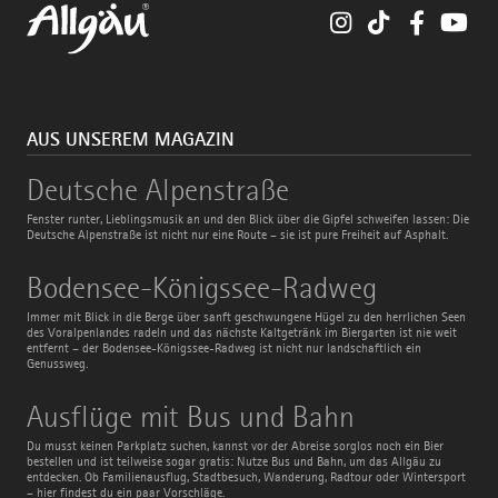
Instagram
TikTok
Faceboo
You
AUS UNSEREM MAGAZIN
Deutsche
Deutsche Alpenstraße
Alpenstraße
Fenster runter, Lieblingsmusik an und den Blick über die Gipfel schweifen lassen: Die
Deutsche Alpenstraße ist nicht nur eine Route – sie ist pure Freiheit auf Asphalt.
Bodensee-
Bodensee-Königssee-Radweg
Königssee-
Radweg
Immer mit Blick in die Berge über sanft geschwungene Hügel zu den herrlichen Seen
des Voralpenlandes radeln und das nächste Kaltgetränk im Biergarten ist nie weit
entfernt – der Bodensee-Königssee-Radweg ist nicht nur landschaftlich ein
Genussweg.
Ausflüge
Ausflüge mit Bus und Bahn
mit
Bus
Du musst keinen Parkplatz suchen, kannst vor der Abreise sorglos noch ein Bier
und
bestellen und ist teilweise sogar gratis: Nutze Bus und Bahn, um das Allgäu zu
Bahn
entdecken. Ob Familienausflug, Stadtbesuch, Wanderung, Radtour oder Wintersport
– hier findest du ein paar Vorschläge.