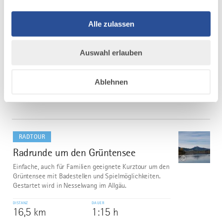
bis Ahegg, steile Auffahrt auf Asphaltstraße und
Feldweg nach Buchenberg, leicht hügelig auf
Alle zulassen
Forstwegen durch den Buchenberger Wald bis zur, im
Sommer, bewirtschafteten Alpe Wachters mit
Panoramablick oberhalb des...
Auswahl erlauben
DISTANZ
DAUER
28,4 km
2:41 h
Ablehnen
AUFSTIEG
SCHWIERIGKEIT
281 m
-
mehr
dazu
RADTOUR
Radrunde um den Grüntensee
5
©
Einfache, auch für Familien geeignete Kurztour um den
Grüntensee mit Badestellen und Spielmöglichkeiten.
Gestartet wird in Nesselwang im Allgäu.
DISTANZ
DAUER
16,5 km
1:15 h