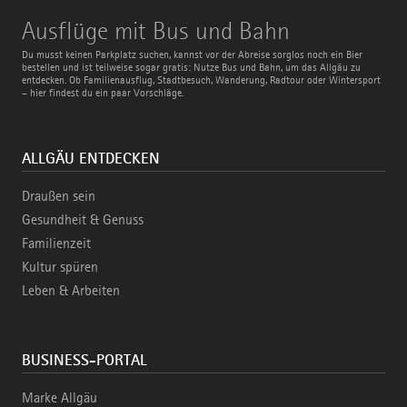
Ausflüge
Ausflüge mit Bus und Bahn
mit
Bus
Du musst keinen Parkplatz suchen, kannst vor der Abreise sorglos noch ein Bier
und
bestellen und ist teilweise sogar gratis: Nutze Bus und Bahn, um das Allgäu zu
Bahn
entdecken. Ob Familienausflug, Stadtbesuch, Wanderung, Radtour oder Wintersport
– hier findest du ein paar Vorschläge.
ALLGÄU ENTDECKEN
Draußen sein
Gesundheit & Genuss
Familienzeit
Kultur spüren
Leben & Arbeiten
BUSINESS-PORTAL
Marke Allgäu