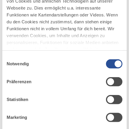
von Cookies und ähnlichen Technologien auf unserer
Webseite zu. Dies ermöglicht u.a. interessante
Funktionen wie Kartendarstellungen oder Videos. Wenn
du den Cookies nicht zustimmst, dann stehen einige
Funktionen nicht in vollem Umfang für dich bereit. Wir
verwenden Cookies, um Inhalte und Anzeigen zu
personalisieren, Funktionen für soziale Medien anbieten
zu können und die Zugriffe auf unsere Website zu
analysieren. Außerdem geben wir Informationen zu
Einwilligungsauswahl
deiner Verwendung unserer Website an unsere Partner
Notwendig
für soziale Medien, Werbung und Analysen weiter.
Unsere Partner führen diese Informationen
Präferenzen
möglicherweise mit weiteren Daten zusammen, die du
ihnen bereitgestellt hast oder die sie im Rahmen Ihrer
Nutzung der Dienste gesammelt haben.
Statistiken
©
©
Marketing