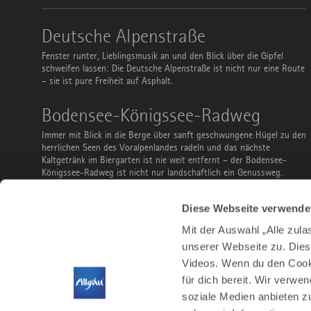
Deutsche
Deutsche Alpenstraße
Alpenstraße
Fenster runter, Lieblingsmusik an und den Blick über die Gipfel
schweifen lassen: Die Deutsche Alpenstraße ist nicht nur eine Route
– sie ist pure Freiheit auf Asphalt.
Bodensee-
Bodensee-Königssee-Radweg
Königssee-
Radweg
Immer mit Blick in die Berge über sanft geschwungene Hügel zu den
herrlichen Seen des Voralpenlandes radeln und das nächste
Kaltgetränk im Biergarten ist nie weit entfernt – der Bodensee-
Königssee-Radweg ist nicht nur landschaftlich ein Genussweg.
Ausflüge
Ausflüge mit Bus und Bahn
Diese Webseite verwende
mit
Bus
Du musst keinen Parkplatz suchen, kannst vor der Abreise sorglos
Mit der Auswahl „Alle zul
und
noch ein Bier bestellen und ist teilweise sogar gratis: Nutze Bus
Bahn
unserer Webseite zu. Dies
und Bahn, um das Allgäu zu entdecken. Ob Familienausflug,
Videos. Wenn du den Cooki
Stadtbesuch, Wanderung, Radtour oder Wintersport – hier findest
du ein paar Vorschläge.
für dich bereit. Wir verwe
soziale Medien anbieten z