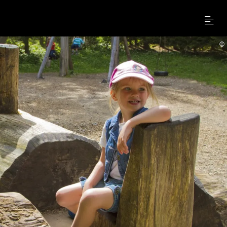
Menu
©