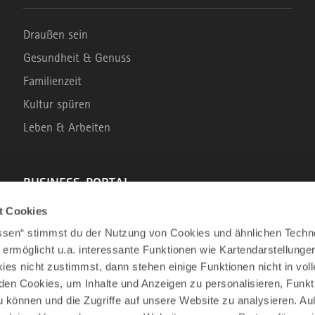
Draußen sein
Gesundheit & Genuss
Familienzeit
Kultur spüren
Leben & Arbeiten
BUSINESS-PORTAL
t Cookies
Marke Allgäu
assen“ stimmst du der Nutzung von Cookies und ähnlichen Techn
Wirtschaftsstandort
 ermöglicht u.a. interessante Funktionen wie Kartendarstellunge
es nicht zustimmst, dann stehen einige Funktionen nicht in vo
Tourismus im Allgäu
nden Cookies, um Inhalte und Anzeigen zu personalisieren, Funkt
Business Service: Angebote für die Region
u können und die Zugriffe auf unsere Website zu analysieren. 