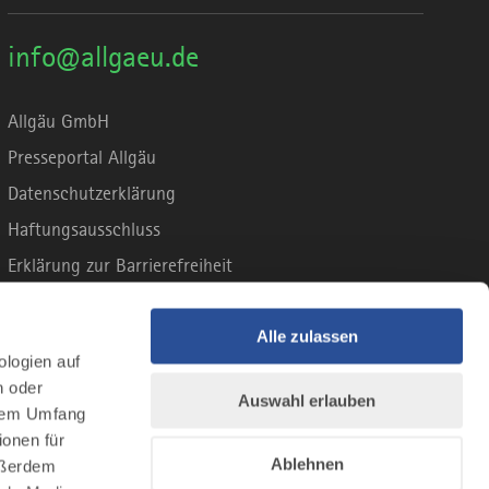
info@allgaeu.de
Allgäu GmbH
Presseportal Allgäu
Datenschutzerklärung
Haftungsausschluss
Erklärung zur Barrierefreiheit
Unsere Haltung zu Künstlicher Intelligenz
Impressum
Alle zulassen
ologien auf
n oder
Auswahl erlauben
llem Umfang
ionen für
Ablehnen
Außerdem