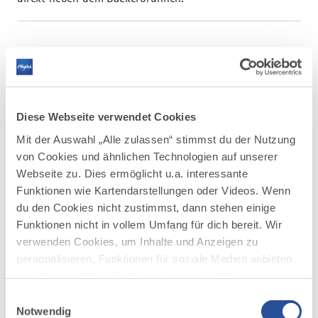
AUF DER ALLGÄU KARTE
Diese Webseite verwendet Cookies
Mit der Auswahl „Alle zulassen“ stimmst du der Nutzung
von Cookies und ähnlichen Technologien auf unserer
Webseite zu. Dies ermöglicht u.a. interessante
Funktionen wie Kartendarstellungen oder Videos. Wenn
du den Cookies nicht zustimmst, dann stehen einige
Funktionen nicht in vollem Umfang für dich bereit. Wir
verwenden Cookies, um Inhalte und Anzeigen zu
personalisieren, Funktionen für soziale Medien anbieten
zu können und die Zugriffe auf unsere Website zu
analysieren. Außerdem geben wir Informationen zu
Einwilligungsauswahl
deiner Verwendung unserer Website an unsere Partner
Notwendig