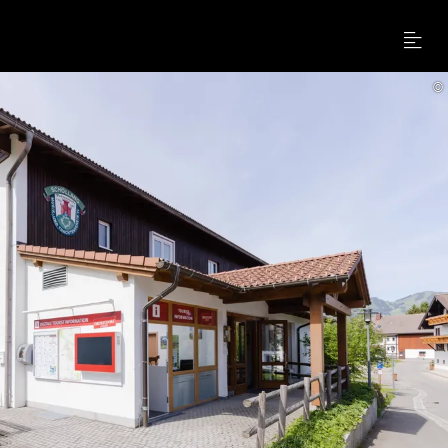
Menu
©