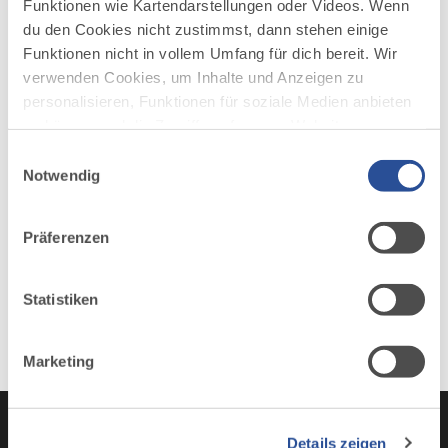
Funktionen wie Kartendarstellungen oder Videos. Wenn
du den Cookies nicht zustimmst, dann stehen einige
Funktionen nicht in vollem Umfang für dich bereit. Wir
AUF DER ALLGÄU KARTE
verwenden Cookies, um Inhalte und Anzeigen zu
personalisieren, Funktionen für soziale Medien anbieten
zu können und die Zugriffe auf unsere Website zu
analysieren. Außerdem geben wir Informationen zu
Einwilligungsauswahl
deiner Verwendung unserer Website an unsere Partner
Notwendig
für soziale Medien, Werbung und Analysen weiter.
Unsere Partner führen diese Informationen
Präferenzen
möglicherweise mit weiteren Daten zusammen, die du
ihnen bereitgestellt hast oder die sie im Rahmen Ihrer
Nutzung der Dienste gesammelt haben.
Statistiken
Marketing
Details zeigen