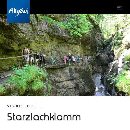
Menu
©
...
STARTSEITE
Starzlachklamm