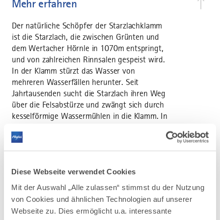
Mehr erfahren
Der natürliche Schöpfer der Starzlachklamm
ist die Starzlach, die zwischen Grünten und
dem Wertacher Hörnle in 1070m entspringt,
und von zahlreichen Rinnsalen gespeist wird.
In der Klamm stürzt das Wasser von
mehreren Wasserfällen herunter. Seit
Jahrtausenden sucht die Starzlach ihren Weg
über die Felsabstürze und zwängt sich durch
kesselförmige Wassermühlen in die Klamm. In
den fossilführenden Gesteinen der Felswände
können auch Nummuliten gefunden werden.
Öffnungszeiten:
Diese Webseite verwendet Cookies
Ende April bis Anfang November
Mit der Auswahl „Alle zulassen“ stimmst du der Nutzung
von Cookies und ähnlichen Technologien auf unserer
Webseite zu. Dies ermöglicht u.a. interessante