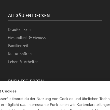
ALLGÄU ENTDECKEN
Draußen sein
Gesundheit & Genuss
Familienzeit
Kultur spüren
Leben & Arbeiten
BUSINESS-PORTAL
t Cookies
Marke Allgäu
assen“ stimmst du der Nutzung von Cookies und ähnlichen Techn
Wirtschaftsstandort
 ermöglicht u.a. interessante Funktionen wie Kartendarstellunge