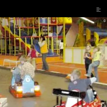
Menu
©