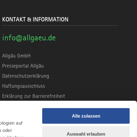
KONTAKT & INFORMATION
info@allgaeu.de
Allgäu GmbH
Presseportal Allgäu
Datenschutzerklärung
Haftungsausschluss
Erklärung zur Barrierefreiheit
Unsere Haltung zu Künstlicher Intelligenz
Impressum
Alle zulassen
ologien auf
n oder
Auswahl erlauben