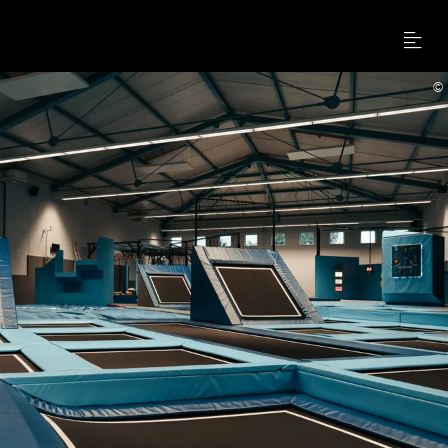
Menu
©