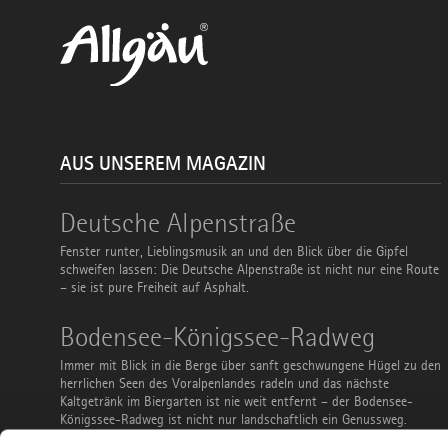
AUS UNSEREM MAGAZIN
Deutsche
Deutsche Alpenstraße
Alpenstraße
Fenster runter, Lieblingsmusik an und den Blick über die Gipfel
schweifen lassen: Die Deutsche Alpenstraße ist nicht nur eine Route
– sie ist pure Freiheit auf Asphalt.
Bodensee-
Bodensee-Königssee-Radweg
Königssee-
Radweg
Immer mit Blick in die Berge über sanft geschwungene Hügel zu den
herrlichen Seen des Voralpenlandes radeln und das nächste
Kaltgetränk im Biergarten ist nie weit entfernt – der Bodensee-
Königssee-Radweg ist nicht nur landschaftlich ein Genussweg.