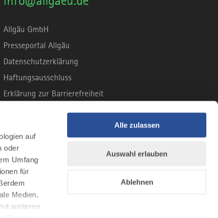
info@allgaeu.de
Allgäu GmbH
Presseportal Allgäu
Datenschutzerklärung
Haftungsausschluss
Erklärung zur Barrierefreiheit
Unsere Haltung zu Künstlicher Intelligenz
Impressum
Alle zulassen
ologien auf
n oder
Auswahl erlauben
llem Umfang
ionen für
Ablehnen
Außerdem
ale Medien,
mit weiteren