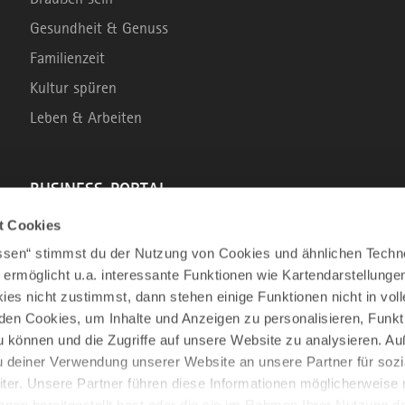
Gesundheit & Genuss
Familienzeit
Kultur spüren
Leben & Arbeiten
BUSINESS-PORTAL
t Cookies
Marke Allgäu
assen“ stimmst du der Nutzung von Cookies und ähnlichen Techn
Wirtschaftsstandort
 ermöglicht u.a. interessante Funktionen wie Kartendarstellunge
es nicht zustimmst, dann stehen einige Funktionen nicht in vo
Tourismus im Allgäu
nden Cookies, um Inhalte und Anzeigen zu personalisieren, Funkt
Business Service: Angebote für die Region
u können und die Zugriffe auf unsere Website zu analysieren. 
Innovation und Gründung
u deiner Verwendung unserer Website an unsere Partner für sozi
er. Unsere Partner führen diese Informationen möglicherweise 