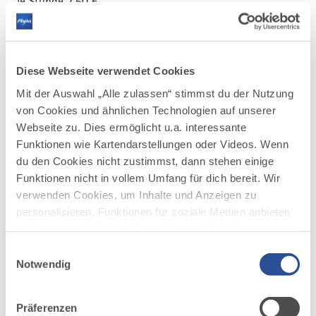
je Stunde 2,50 €
Tag 25 €
Vergünstigter Nachttarif 20 - 6 Uhr, je
Stunde 1 €, Nacht 10 €/ Parkgebühr für 24 h
gesamt 35 €
Diese Webseite verwendet Cookies
Höchstparkdauer: 5 Tag - KEINE
Mit der Auswahl „Alle zulassen“ stimmst du der Nutzung
Übernachtung!
von Cookies und ähnlichen Technologien auf unserer
Bezahlung mit Münzgeld oder Karte (EC-
Webseite zu. Dies ermöglicht u.a. interessante
Karte, Visa, Kreditkarte etc.) und Mobil-Pay
Funktionen wie Kartendarstellungen oder Videos. Wenn
(Google-Pay und Apple-Pay) möglich
du den Cookies nicht zustimmst, dann stehen einige
Busparkplatz: Nein
Funktionen nicht in vollem Umfang für dich bereit. Wir
Behindertenparkplätze: Ja
verwenden Cookies, um Inhalte und Anzeigen zu
Aktuelle Auslastung siehe:
Auslastung Parken
personalisieren, Funktionen für soziale Medien anbieten
Oberstdorf
zu können und die Zugriffe auf unsere Website zu
analysieren. Außerdem geben wir Informationen zu
Einwilligungsauswahl
deiner Verwendung unserer Website an unsere Partner
Notwendig
für soziale Medien, Werbung und Analysen weiter.
Unsere Partner führen diese Informationen
Präferenzen
möglicherweise mit weiteren Daten zusammen, die du