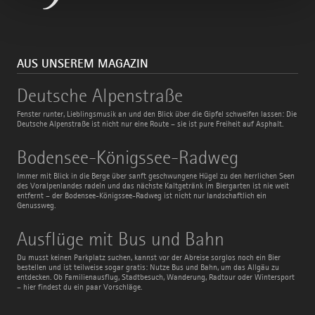
AUS UNSEREM MAGAZIN
Deutsche
Deutsche Alpenstraße
Alpenstraße
Fenster runter, Lieblingsmusik an und den Blick über die Gipfel schweifen lassen: Die
Deutsche Alpenstraße ist nicht nur eine Route – sie ist pure Freiheit auf Asphalt.
Bodensee-
Bodensee-Königssee-Radweg
Königssee-
Radweg
Immer mit Blick in die Berge über sanft geschwungene Hügel zu den herrlichen Seen
des Voralpenlandes radeln und das nächste Kaltgetränk im Biergarten ist nie weit
entfernt – der Bodensee-Königssee-Radweg ist nicht nur landschaftlich ein
Genussweg.
Ausflüge
Ausflüge mit Bus und Bahn
mit
Bus
Du musst keinen Parkplatz suchen, kannst vor der Abreise sorglos noch ein Bier
und
bestellen und ist teilweise sogar gratis: Nutze Bus und Bahn, um das Allgäu zu
Bahn
entdecken. Ob Familienausflug, Stadtbesuch, Wanderung, Radtour oder Wintersport
– hier findest du ein paar Vorschläge.