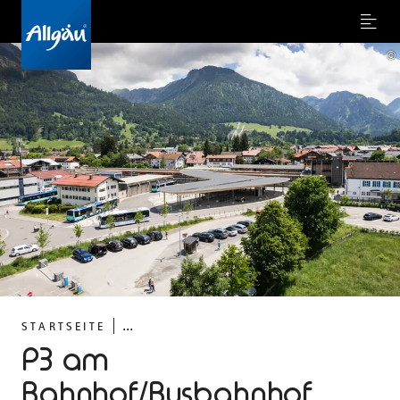
Menu
©
...
STARTSEITE
P3 am
Bahnhof/Busbahnhof