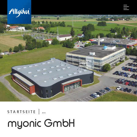
Menu
©
...
STARTSEITE
myonic GmbH