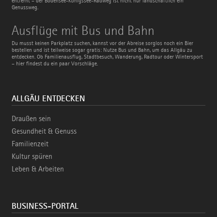
entfernt – der Bodensee-Königssee-Radweg ist nicht nur landschaftlich ein
Genussweg.
Ausflüge
Ausflüge mit Bus und Bahn
mit
Bus
Du musst keinen Parkplatz suchen, kannst vor der Abreise sorglos noch ein Bier
und
bestellen und ist teilweise sogar gratis: Nutze Bus und Bahn, um das Allgäu zu
Bahn
entdecken. Ob Familienausflug, Stadtbesuch, Wanderung, Radtour oder Wintersport
– hier findest du ein paar Vorschläge.
ALLGÄU ENTDECKEN
Draußen sein
Gesundheit & Genuss
Familienzeit
Kultur spüren
Leben & Arbeiten
BUSINESS-PORTAL