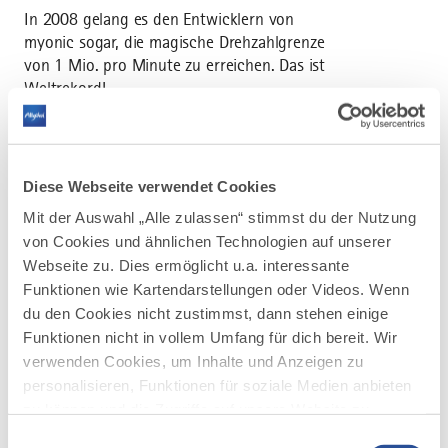
In 2008 gelang es den Entwicklern von
myonic sogar, die magische Drehzahlgrenze
von 1 Mio. pro Minute zu erreichen. Das ist
Weltrekord!
Zur Gruppe zählen neben dem Hauptstandort
Leutkirch im Allgäu ein Montagewerk in
Rožnov (Tschechien) und weltweite
Diese Webseite verwendet Cookies
Vertriebsniederlassungen. myonic agiert seit
Mit der Auswahl „Alle zulassen“ stimmst du der Nutzung
einigen Jahren im Verbund der japanischen
MinebeaMitsumi Inc., dem weltgrößten
von Cookies und ähnlichen Technologien auf unserer
Miniaturkugellagerhersteller mit seinerseits
Webseite zu. Dies ermöglicht u.a. interessante
über 100.000 Mitarbeitern in 18 Ländern.
Funktionen wie Kartendarstellungen oder Videos. Wenn
du den Cookies nicht zustimmst, dann stehen einige
Ein great place to work!
Funktionen nicht in vollem Umfang für dich bereit. Wir
verwenden Cookies, um Inhalte und Anzeigen zu
Bodenständiges Qualitätsbewusstsein und
personalisieren, Funktionen für soziale Medien anbieten
hochmoderne Spitzentechnologie - bei
zu können und die Zugriffe auf unsere Website zu
myonic geht das Hand in Hand. Doch ein
analysieren. Außerdem geben wir Informationen zu
wichtiger Punkt ist die Motivation der
Einwilligungsauswahl