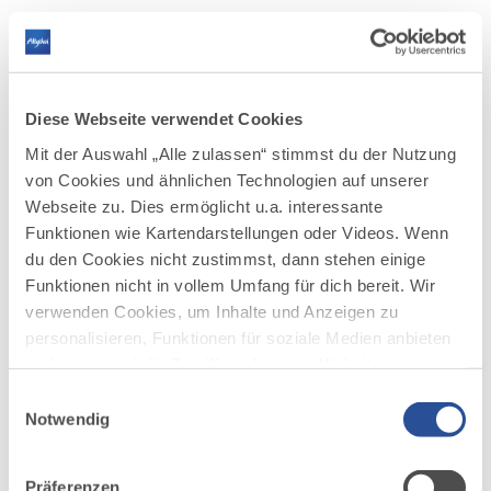
Diese Webseite verwendet Cookies
Mit der Auswahl „Alle zulassen“ stimmst du der Nutzung
von Cookies und ähnlichen Technologien auf unserer
Webseite zu. Dies ermöglicht u.a. interessante
Funktionen wie Kartendarstellungen oder Videos. Wenn
du den Cookies nicht zustimmst, dann stehen einige
Funktionen nicht in vollem Umfang für dich bereit. Wir
verwenden Cookies, um Inhalte und Anzeigen zu
personalisieren, Funktionen für soziale Medien anbieten
zu können und die Zugriffe auf unsere Website zu
©
©
analysieren. Außerdem geben wir Informationen zu
Einwilligungsauswahl
deiner Verwendung unserer Website an unsere Partner
Notwendig
für soziale Medien, Werbung und Analysen weiter.
Unsere Partner führen diese Informationen
Präferenzen