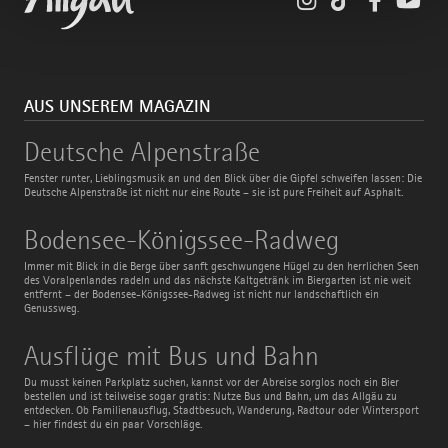
AUS UNSEREM MAGAZIN
Deutsche
Deutsche Alpenstraße
Alpenstraße
Fenster runter, Lieblingsmusik an und den Blick über die Gipfel schweifen lassen: Die
Deutsche Alpenstraße ist nicht nur eine Route – sie ist pure Freiheit auf Asphalt.
Bodensee-
Bodensee-Königssee-Radweg
Königssee-
Radweg
Immer mit Blick in die Berge über sanft geschwungene Hügel zu den herrlichen Seen
des Voralpenlandes radeln und das nächste Kaltgetränk im Biergarten ist nie weit
entfernt – der Bodensee-Königssee-Radweg ist nicht nur landschaftlich ein
Genussweg.
Ausflüge
Ausflüge mit Bus und Bahn
mit
Bus
Du musst keinen Parkplatz suchen, kannst vor der Abreise sorglos noch ein Bier
und
bestellen und ist teilweise sogar gratis: Nutze Bus und Bahn, um das Allgäu zu
Bahn
entdecken. Ob Familienausflug, Stadtbesuch, Wanderung, Radtour oder Wintersport
– hier findest du ein paar Vorschläge.