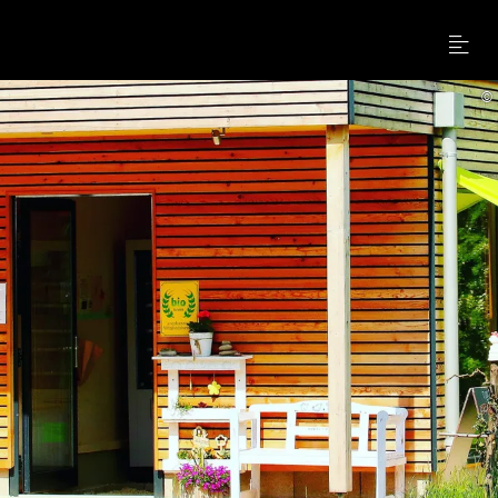
Menu
©