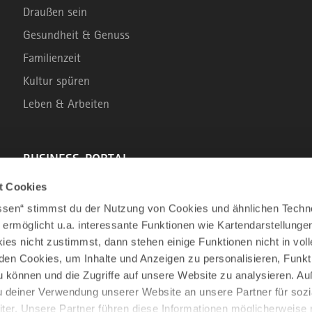
Draußen sein
Gesundheit & Genuss
Familienzeit
Kultur spüren
Leben & Arbeiten
BUSINESS-PORTAL
t Cookies
Marke Allgäu
assen“ stimmst du der Nutzung von Cookies und ähnlichen Techn
Wirtschaftsstandort
 ermöglicht u.a. interessante Funktionen wie Kartendarstellunge
es nicht zustimmst, dann stehen einige Funktionen nicht in vo
Tourismus im Allgäu
nden Cookies, um Inhalte und Anzeigen zu personalisieren, Funkt
Business Service: Angebote für die Region
u können und die Zugriffe auf unsere Website zu analysieren. 
Innovation und Gründung
u deiner Verwendung unserer Website an unsere Partner für sozi
er. Unsere Partner führen diese Informationen möglicherweise 