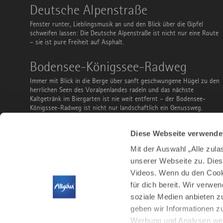
Deutsche
Deutsche Alpenstraße
Alpenstraße
Fenster runter, Lieblingsmusik an und den Blick über die Gipfel
schweifen lassen: Die Deutsche Alpenstraße ist nicht nur eine Route
– sie ist pure Freiheit auf Asphalt.
Bodensee-
Bodensee-Königssee-Radweg
Königssee-
Radweg
Immer mit Blick in die Berge über sanft geschwungene Hügel zu den
herrlichen Seen des Voralpenlandes radeln und das nächste
Kaltgetränk im Biergarten ist nie weit entfernt – der Bodensee-
Königssee-Radweg ist nicht nur landschaftlich ein Genussweg.
Ausflüge
Ausflüge mit Bus und Bahn
Diese Webseite verwende
mit
Bus
Du musst keinen Parkplatz suchen, kannst vor der Abreise sorglos
Mit der Auswahl „Alle zul
und
noch ein Bier bestellen und ist teilweise sogar gratis: Nutze Bus
Bahn
unserer Webseite zu. Dies
und Bahn, um das Allgäu zu entdecken. Ob Familienausflug,
Videos. Wenn du den Cooki
Stadtbesuch, Wanderung, Radtour oder Wintersport – hier findest
du ein paar Vorschläge.
für dich bereit. Wir verwe
soziale Medien anbieten z
geben wir Informationen z
Werbung und Analysen weit