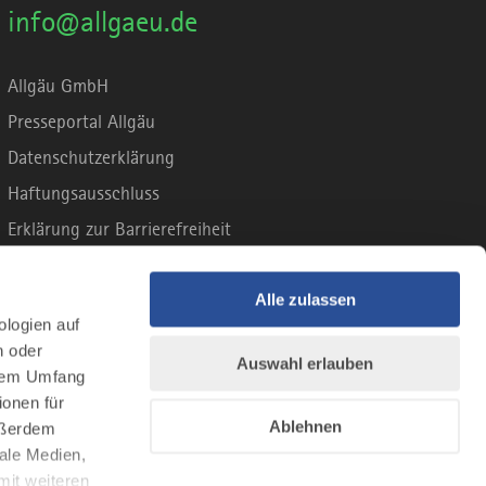
info@allgaeu.de
Allgäu GmbH
Presseportal Allgäu
Datenschutzerklärung
Haftungsausschluss
Erklärung zur Barrierefreiheit
Unsere Haltung zu Künstlicher Intelligenz
Impressum
Alle zulassen
ologien auf
n oder
Auswahl erlauben
llem Umfang
ionen für
Ablehnen
Außerdem
ale Medien,
mit weiteren