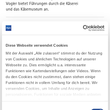
Vogler bietet Führungen durch die Käserei
und das Käsemuseum an.
Diese Webseite verwendet Cookies
AUF DER ALLGÄU KARTE
Mit der Auswahl „Alle zulassen“ stimmst du der Nutzung
von Cookies und ähnlichen Technologien auf unserer
Webseite zu. Dies ermöglicht u.a. interessante
Funktionen wie Kartendarstellungen oder Videos. Wenn
du den Cookies nicht zustimmst, dann stehen einige
Funktionen nicht in vollem Umfang für dich bereit. Wir
verwenden Cookies, um Inhalte und Anzeigen zu
personalisieren, Funktionen für soziale Medien anbieten
zu können und die Zugriffe auf unsere Website zu
analysieren. Außerdem geben wir Informationen zu
Einwilligungsauswahl