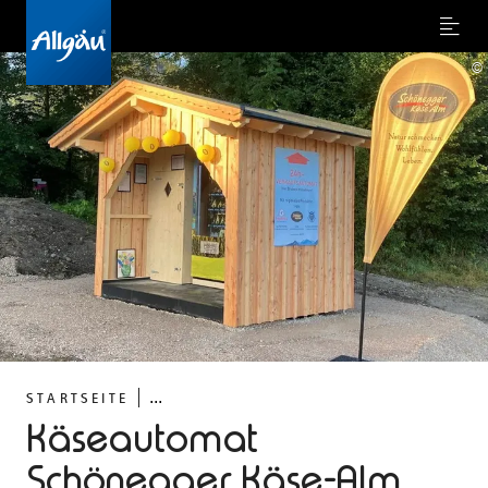
Menu
©
...
STARTSEITE
Käseautomat
Schönegger Käse-Alm