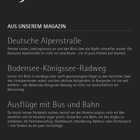
AUS UNSEREM MAGAZIN
Deutsche
Deutsche Alpenstraße
Alpenstraße
Fenster runter, Lieblingsmusik an und den Blick über die Gipfel schweifen lassen: Die
Deutsche Alpenstraße ist nicht nur eine Route – sie ist pure Freiheit auf Asphalt.
Bodensee-
Bodensee-Königssee-Radweg
Königssee-
Radweg
Immer mit Blick in die Berge über sanft geschwungene Hügel zu den herrlichen Seen
des Voralpenlandes radeln und das nächste Kaltgetränk im Biergarten ist nie weit
entfernt – der Bodensee-Königssee-Radweg ist nicht nur landschaftlich ein
Genussweg.
Ausflüge
Ausflüge mit Bus und Bahn
mit
Bus
Du musst keinen Parkplatz suchen, kannst vor der Abreise sorglos noch ein Bier
und
bestellen und ist teilweise sogar gratis: Nutze Bus und Bahn, um das Allgäu zu
Bahn
entdecken. Ob Familienausflug, Stadtbesuch, Wanderung, Radtour oder Wintersport
– hier findest du ein paar Vorschläge.