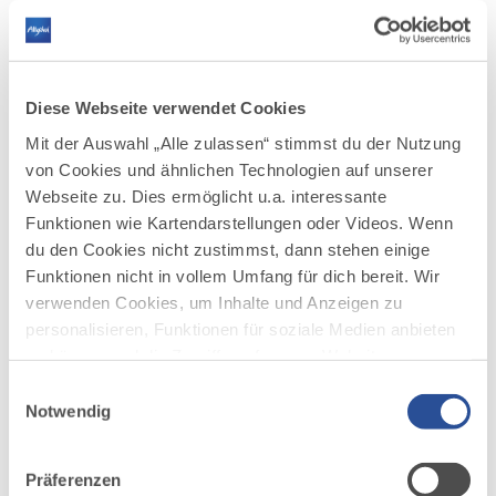
Museumslandschaften. Weitere
Informationen dazu finden Sie unter:
https://kaufbeuren-
tourismus.de/museen.html#kaufbeurer-
museumslandschaften
Diese Webseite verwendet Cookies
Mit der Auswahl „Alle zulassen“ stimmst du der Nutzung
Adresse:
von Cookies und ähnlichen Technologien auf unserer
Erlebnisausstellung der Gablonzer Industrie
Webseite zu. Dies ermöglicht u.a. interessante
Schmuck und mehr
Funktionen wie Kartendarstellungen oder Videos. Wenn
Neue Zeile 11
du den Cookies nicht zustimmst, dann stehen einige
87600 Kaufbeuren-Neugablonz
Funktionen nicht in vollem Umfang für dich bereit. Wir
Öffnungszeiten:
verwenden Cookies, um Inhalte und Anzeigen zu
Dienstag bis Donnerstag von 9.30 – 12.00
personalisieren, Funktionen für soziale Medien anbieten
Uhr und 14.00-17.00 Uhr
zu können und die Zugriffe auf unsere Website zu
Feiertage geschlossen
analysieren. Außerdem geben wir Informationen zu
Einwilligungsauswahl
deiner Verwendung unserer Website an unsere Partner
Notwendig
Führungen:
für soziale Medien, Werbung und Analysen weiter.
Öffnungszeiten für Gruppen können
Unsere Partner führen diese Informationen
individuell vereinbart werden. Auf Wunsch
Präferenzen
möglicherweise mit weiteren Daten zusammen, die du
erhalten angemeldete Gruppen eine