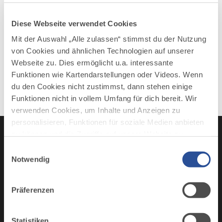
Diese Webseite verwendet Cookies
Mit der Auswahl „Alle zulassen“ stimmst du der Nutzung
von Cookies und ähnlichen Technologien auf unserer
Webseite zu. Dies ermöglicht u.a. interessante
Funktionen wie Kartendarstellungen oder Videos. Wenn
du den Cookies nicht zustimmst, dann stehen einige
Funktionen nicht in vollem Umfang für dich bereit. Wir
verwenden Cookies, um Inhalte und Anzeigen zu
personalisieren, Funktionen für soziale Medien anbieten
zu können und die Zugriffe auf unsere Website zu
analysieren. Außerdem geben wir Informationen zu
Einwilligungsauswahl
deiner Verwendung unserer Website an unsere Partner
Notwendig
Instagram
TikTok
Faceboo
You
für soziale Medien, Werbung und Analysen weiter.
Unsere Partner führen diese Informationen
Präferenzen
möglicherweise mit weiteren Daten zusammen, die du
ihnen bereitgestellt hast oder die sie im Rahmen Ihrer
AUS UNSEREM MAGAZIN
Nutzung der Dienste gesammelt haben.
Statistiken