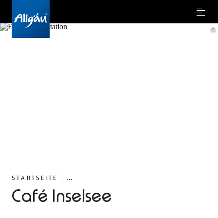
Menu
©
...
STARTSEITE
Café Inselsee