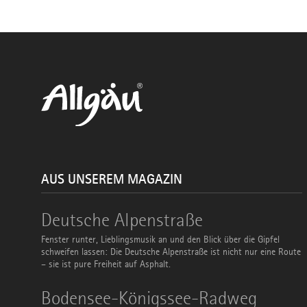
AUS UNSEREM MAGAZIN
Deutsche
Deutsche Alpenstraße
Alpenstraße
Fenster runter, Lieblingsmusik an und den Blick über die Gipfel
schweifen lassen: Die Deutsche Alpenstraße ist nicht nur eine Route
– sie ist pure Freiheit auf Asphalt.
Bodensee-
Bodensee-Königssee-Radweg
Königssee-