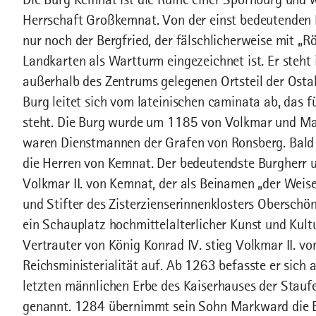
Herrschaft Großkemnat. Von der einst bedeutenden
nur noch der Bergfried, der fälschlicherweise mit „
Landkarten als Wartturm eingezeichnet ist. Er steht
außerhalb des Zentrums gelegenen Ortsteil der Osta
Burg leitet sich vom lateinischen caminata ab, das
steht. Die Burg wurde um 1185 von Volkmar und Ma
waren Dienstmannen der Grafen von Ronsberg. Bald 
die Herren von Kemnat. Der bedeutendste Burgherr 
Volkmar II. von Kemnat, der als Beinamen „der Weise
und Stifter des Zisterzienserinnenklosters Oberschö
ein Schauplatz hochmittelalterlicher Kunst und Kul
Vertrauter von König Konrad IV. stieg Volkmar II. v
Reichsministerialität auf. Ab 1263 befasste er sich
letzten männlichen Erbe des Kaiserhauses der Stauf
genannt. 1284 übernimmt sein Sohn Markward die 