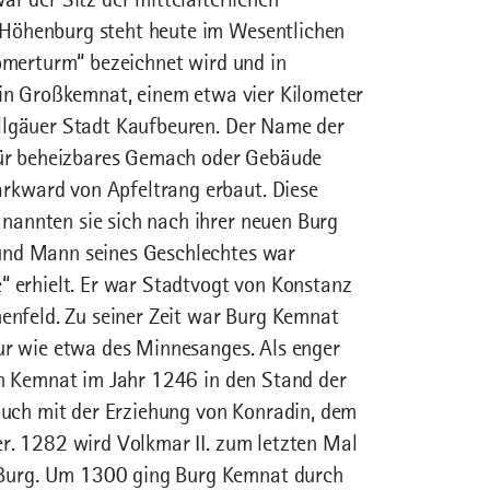
 Höhenburg steht heute im Wesentlichen
Römerturm“ bezeichnet wird und in
 in Großkemnat, einem etwa vier Kilometer
llgäuer Stadt Kaufbeuren. Der Name der
 für beheizbares Gemach oder Gebäude
rkward von Apfeltrang erbaut. Diese
nannten sie sich nach ihrer neuen Burg
und Mann seines Geschlechtes war
“ erhielt. Er war Stadtvogt von Konstanz
nenfeld. Zu seiner Zeit war Burg Kemnat
tur wie etwa des Minnesanges. Als enger
on Kemnat im Jahr 1246 in den Stand der
 auch mit der Erziehung von Konradin, dem
er. 1282 wird Volkmar II. zum letzten Mal
Burg. Um 1300 ging Burg Kemnat durch