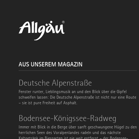
AUS UNSEREM MAGAZIN
Deutsche
Deutsche Alpenstraße
Alpenstraße
Fenster runter, Lieblingsmusik an und den Blick über die Gipfel
schweifen lassen: Die Deutsche Alpenstraße ist nicht nur eine Route
– sie ist pure Freiheit auf Asphalt.
Bodensee-
Bodensee-Königssee-Radweg
Königssee-
Radweg
Immer mit Blick in die Berge über sanft geschwungene Hügel zu den
herrlichen Seen des Voralpenlandes radeln und das nächste
Kaltgetränk im Biergarten ist nie weit entfernt – der Bodensee-