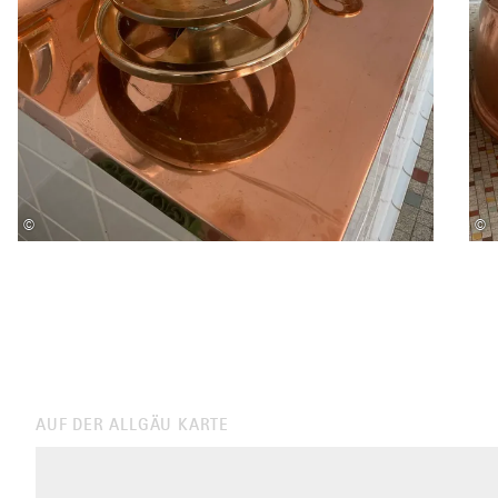
©
©
AUF DER ALLGÄU KARTE