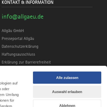
KONTAKT & INFORMATION
info@allgaeu.de
Allgäu GmbH
Presseportal Allgäu
Datenschutzerklärung
Haftungsausschluss
Erklärung zur Barrierefreiheit
Unsere Haltung zu Künstlicher Intelligenz
Impressum
Alle zulassen
ologien auf
n oder
Auswahl erlauben
llem Umfang
ionen für
Ablehnen
Außerdem