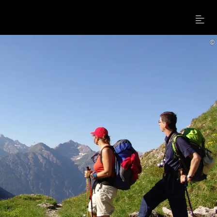
Menu
©