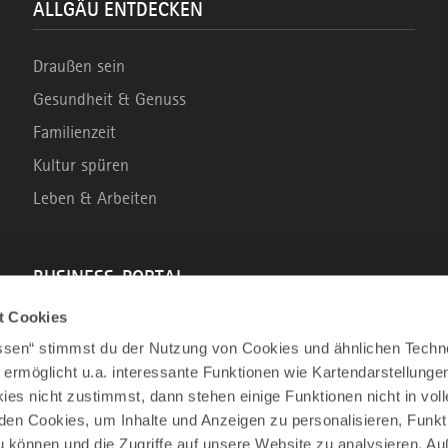
ALLGÄU ENTDECKEN
Draußen sein
Gesundheit & Genuss
Familienzeit
Kultur spüren
Leben & Arbeiten
BUSINESS-PORTAL
t Cookies
Marke Allgäu
assen“ stimmst du der Nutzung von Cookies und ähnlichen Techn
Wirtschaftsstandort
 ermöglicht u.a. interessante Funktionen wie Kartendarstellunge
es nicht zustimmst, dann stehen einige Funktionen nicht in vo
Tourismus im Allgäu
nden Cookies, um Inhalte und Anzeigen zu personalisieren, Funkt
Business Service: Angebote für die Region
u können und die Zugriffe auf unsere Website zu analysieren. 