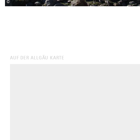
©
AUF DER ALLGÄU KARTE