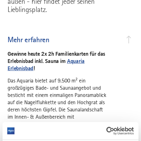
außen - hier findet jeder seinen
Lieblingsplatz.
Mehr erfahren
Gewinne heute 2x 2h Familienkarten für das
Erlebnisbad inkl. Sauna im
Aquaria
Erlebnisbad
!
Das Aquaria bietet auf 9.500 m² ein
großzügiges Bade- und Saunaangebot und
besticht mit einem einmaligen Panoramablick
auf die Nagelfluhkette und den Hochgrat als
deren höchsten Gipfel. Die Saunalandschaft
im Innen- & Außenbereich mit
Panoramasaunen, Sauna-Bar mit Terrasse,
Whirlpools & Ruhebereichen lässt Herzen
höherschlagen. Im Badebereich bieten ein