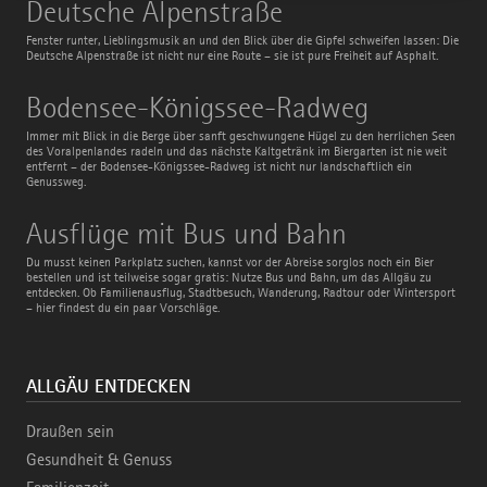
Deutsche
Deutsche Alpenstraße
Alpenstraße
Fenster runter, Lieblingsmusik an und den Blick über die Gipfel schweifen lassen: Die
Deutsche Alpenstraße ist nicht nur eine Route – sie ist pure Freiheit auf Asphalt.
Bodensee-
Bodensee-Königssee-Radweg
Königssee-
Radweg
Immer mit Blick in die Berge über sanft geschwungene Hügel zu den herrlichen Seen
des Voralpenlandes radeln und das nächste Kaltgetränk im Biergarten ist nie weit
entfernt – der Bodensee-Königssee-Radweg ist nicht nur landschaftlich ein
Genussweg.
Ausflüge
Ausflüge mit Bus und Bahn
mit
Bus
Du musst keinen Parkplatz suchen, kannst vor der Abreise sorglos noch ein Bier
und
bestellen und ist teilweise sogar gratis: Nutze Bus und Bahn, um das Allgäu zu
Bahn
entdecken. Ob Familienausflug, Stadtbesuch, Wanderung, Radtour oder Wintersport
– hier findest du ein paar Vorschläge.
ALLGÄU ENTDECKEN
Draußen sein
Gesundheit & Genuss