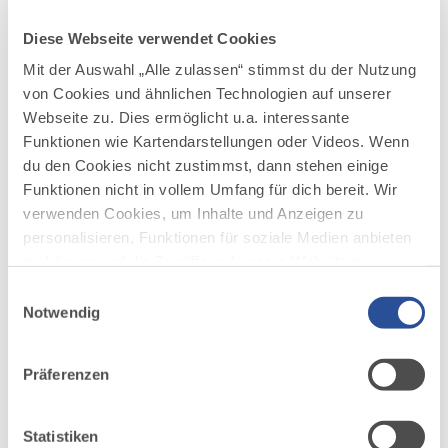
Bistro und 1.200 m² Wasserwelt mit 25-m-
Sport-, Sole-, Kinder- und Außenbecken,
Diese Webseite verwendet Cookies
Sprungtürmen bis 5 Meter Höhe sowie
Mit der Auswahl „Alle zulassen“ stimmst du der Nutzung
Rutsche und Wildwasserkreisel Spaß- und
von Cookies und ähnlichen Technologien auf unserer
Sportvergnügen für Groß und Klein – ein
Webseite zu. Dies ermöglicht u.a. interessante
Paradies für Wasserratten &
Funktionen wie Kartendarstellungen oder Videos. Wenn
Saunaliebhaber.
du den Cookies nicht zustimmst, dann stehen einige
Funktionen nicht in vollem Umfang für dich bereit. Wir
www.aquaria.de
verwenden Cookies, um Inhalte und Anzeigen zu
personalisieren, Funktionen für soziale Medien anbieten
zu können und die Zugriffe auf unsere Website zu
analysieren. Außerdem geben wir Informationen zu
Einwilligungsauswahl
deiner Verwendung unserer Website an unsere Partner
Notwendig
für soziale Medien, Werbung und Analysen weiter.
AUF DER ALLGÄU KARTE
Unsere Partner führen diese Informationen
Präferenzen
möglicherweise mit weiteren Daten zusammen, die du
ihnen bereitgestellt hast oder die sie im Rahmen Ihrer
Nutzung der Dienste gesammelt haben.
Statistiken