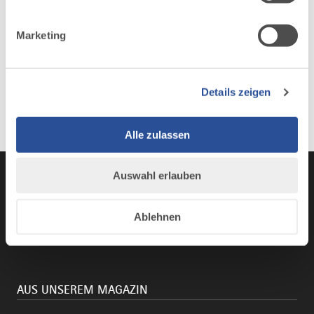
Marketing
Details zeigen
Alle zulassen
Auswahl erlauben
Instagram
TikTok
Faceboo
You
Ablehnen
AUS UNSEREM MAGAZIN