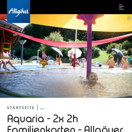
Menu
©
...
STARTSEITE
Aquaria - 2x 2h
Familienkarten - Allgäuer