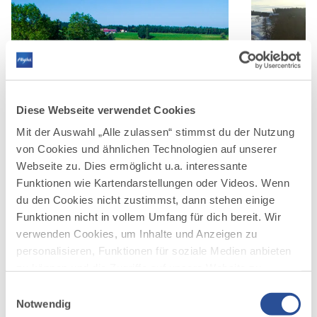
Diese Webseite verwendet Cookies
Mit der Auswahl „Alle zulassen“ stimmst du der Nutzung
©
©
von Cookies und ähnlichen Technologien auf unserer
Oberservatorium für volksbildende Himmelskunde
Allgäuer Volkss
Webseite zu. Dies ermöglicht u.a. interessante
von Januar 201
Funktionen wie Kartendarstellungen oder Videos. Wenn
du den Cookies nicht zustimmst, dann stehen einige
Funktionen nicht in vollem Umfang für dich bereit. Wir
verwenden Cookies, um Inhalte und Anzeigen zu
personalisieren, Funktionen für soziale Medien anbieten
zu können und die Zugriffe auf unsere Website zu
analysieren. Außerdem geben wir Informationen zu
Einwilligungsauswahl
AUF DER ALLGÄU KARTE
deiner Verwendung unserer Website an unsere Partner
Notwendig