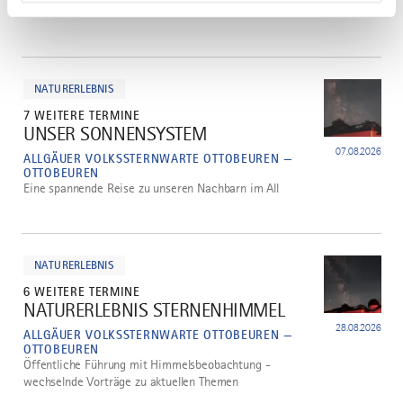
mehr
dazu
NATURERLEBNIS
7 WEITERE TERMINE
UNSER SONNENSYSTEM
1
07.08.2026
ALLGÄUER VOLKSSTERNWARTE OTTOBEUREN —
OTTOBEUREN
Eine spannende Reise zu unseren Nachbarn im All
mehr
dazu
NATURERLEBNIS
6 WEITERE TERMINE
NATURERLEBNIS STERNENHIMMEL
2
28.08.2026
ALLGÄUER VOLKSSTERNWARTE OTTOBEUREN —
OTTOBEUREN
Öffentliche Führung mit Himmelsbeobachtung -
wechselnde Vorträge zu aktuellen Themen