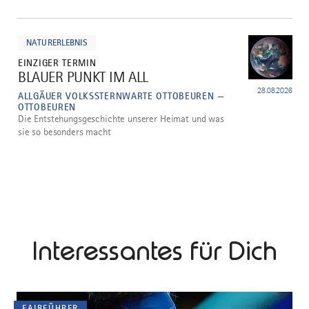
mehr
dazu
NATURERLEBNIS
EINZIGER TERMIN
BLAUER PUNKT IM ALL
3
28.08.2026
ALLGÄUER VOLKSSTERNWARTE OTTOBEUREN —
OTTOBEUREN
Die Entstehungsgeschichte unserer Heimat und was
sie so besonders macht
Interessantes für Dich
FAIRFÜHRER