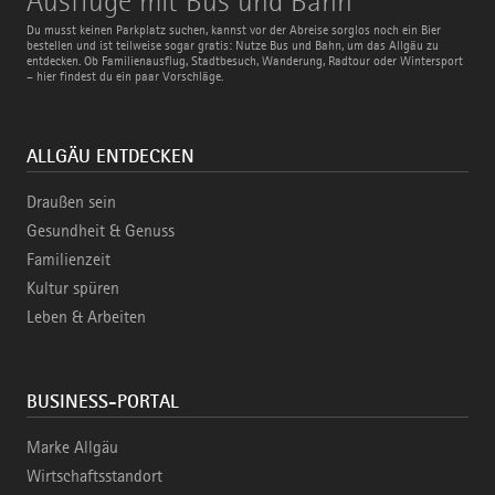
Ausflüge mit Bus und Bahn
mit
Bus
Du musst keinen Parkplatz suchen, kannst vor der Abreise sorglos noch ein Bier
und
bestellen und ist teilweise sogar gratis: Nutze Bus und Bahn, um das Allgäu zu
Bahn
entdecken. Ob Familienausflug, Stadtbesuch, Wanderung, Radtour oder Wintersport
– hier findest du ein paar Vorschläge.
ALLGÄU ENTDECKEN
Draußen sein
Gesundheit & Genuss
Familienzeit
Kultur spüren
Leben & Arbeiten
BUSINESS-PORTAL
Marke Allgäu
Wirtschaftsstandort