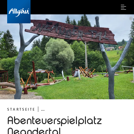
Menu
©
...
STARTSEITE
Abenteuerspielplatz
Neandertal