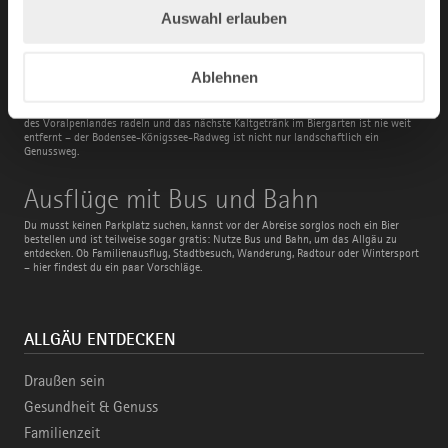
Alpenstraße
Auswahl erlauben
Fenster runter, Lieblingsmusik an und den Blick über die Gipfel schweifen lassen: Die
Deutsche Alpenstraße ist nicht nur eine Route – sie ist pure Freiheit auf Asphalt.
Bodensee-
Bodensee-Königssee-Radweg
Ablehnen
Königssee-
Radweg
Immer mit Blick in die Berge über sanft geschwungene Hügel zu den herrlichen Seen
des Voralpenlandes radeln und das nächste Kaltgetränk im Biergarten ist nie weit
entfernt – der Bodensee-Königssee-Radweg ist nicht nur landschaftlich ein
Genussweg.
Ausflüge
Ausflüge mit Bus und Bahn
mit
Bus
Du musst keinen Parkplatz suchen, kannst vor der Abreise sorglos noch ein Bier
und
bestellen und ist teilweise sogar gratis: Nutze Bus und Bahn, um das Allgäu zu
Bahn
entdecken. Ob Familienausflug, Stadtbesuch, Wanderung, Radtour oder Wintersport
– hier findest du ein paar Vorschläge.
ALLGÄU ENTDECKEN
Draußen sein
Gesundheit & Genuss
Familienzeit