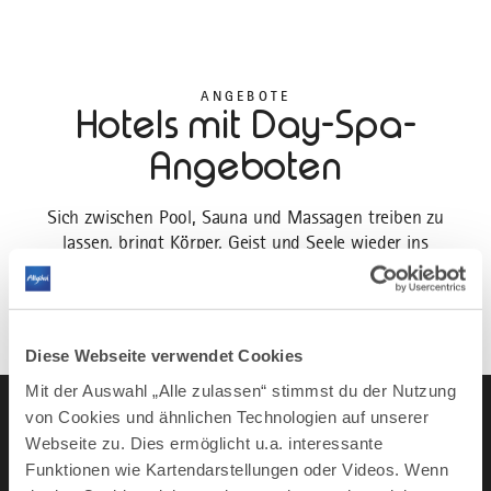
ANGEBOTE
Hotels mit Day-Spa-
Angeboten
Sich zwischen Pool, Sauna und Massagen treiben zu
lassen, bringt Körper, Geist und Seele wieder ins
Gleichgewicht. Wie gut, wenn Sie sich auch einfach mal
mitten im Alltag in einer der Wellness-Oasen des Allgäus
von Kopf bis Fuß verwöhnen lassen können.
Diese Webseite verwendet Cookies
Mit der Auswahl „Alle zulassen“ stimmst du der Nutzung
von Cookies und ähnlichen Technologien auf unserer
Webseite zu. Dies ermöglicht u.a. interessante
Funktionen wie Kartendarstellungen oder Videos. Wenn
Instagram
TikTok
Faceboo
You