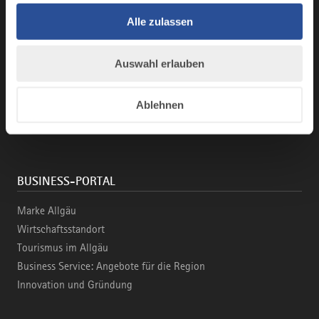
Alle zulassen
ALLGÄU ENTDECKEN
Draußen sein
Auswahl erlauben
Gesundheit & Genuss
Familienzeit
Ablehnen
Kultur spüren
Leben & Arbeiten
BUSINESS-PORTAL
Marke Allgäu
Wirtschaftsstandort
Tourismus im Allgäu
Business Service: Angebote für die Region
Innovation und Gründung