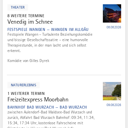
dazu
THEATER
8 WEITERE TERMINE
Venedig im Schnee
2
08.08.2026
FESTSPIELE WANGEN — WANGEN IM ALLGÄU
Festspiele Wangen – Turbulente Beziehungskomödie
und bissige Gesellschaftssatire – eine humorvolle
Therapiestunde, in der man lacht und sich selbst
erkennt.
Komödie von Gilles Dyrek
mehr
dazu
NATURERLEBNIS
1 WEITERER TERMIN
Freizeitexpress Moorbahn
3
09.08.2026
BAHNHOF BAD WURZACH — BAD WURZACH
zwischen Aulendorf-Bad Waldsee-Bad Wurzach und
zurück, Abfahrt Bad Wurzach Bahnhof: 09:34, 11:34,
15:34, 17:34 Uhr, kostenlose Fahrscheine mit