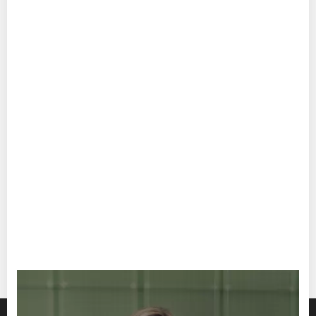
Amateuren die Passions- und Heiligenspiele aufgeführt.
Die Spiele zählen zu den ältesten in Bayerisch-
Schwaben. Laiengruppen und auch Bauerntheater, in
denen Stücke in Mundart aufgeführt werden, gibt es in
zahlreichen Gemeinden. Alleine im Gemeindebereich
Oberstaufen sind es drei Gruppen. Auch in Ofterschwang
lädt der Theaterverein regelmäßig zum Mundarttheater
ein. Wer Allgäuer Dialekt kann, ist dann klar im Vorteil.