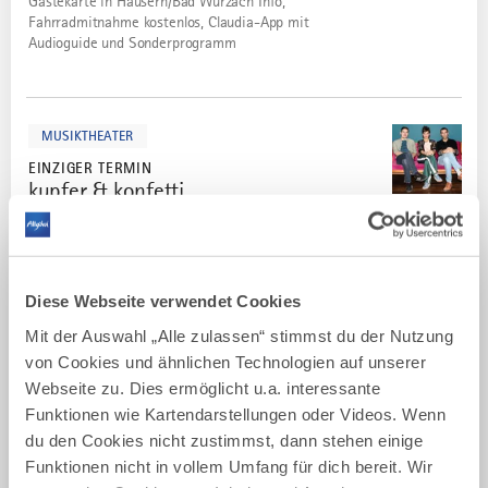
Gästekarte in Häusern/Bad Wurzach Info,
Fahrradmitnahme kostenlos, Claudia-App mit
Audioguide und Sonderprogramm
mehr
dazu
MUSIKTHEATER
EINZIGER TERMIN
kupfer & konfetti
4
16.08.2026
FESTSPIELE WANGEN — WANGEN IM ALLGÄU
kupfer&konfetti – das sind Katharina Uhland, Florian
Thunemann und Florian Schmidt-Gahlen – alle drei seit
Jahren auf der Bühne und in Film und Fernsehen zu
Diese Webseite verwendet Cookies
Hause.
Mit der Auswahl „Alle zulassen“ stimmst du der Nutzung
von Cookies und ähnlichen Technologien auf unserer
mehr
dazu
Webseite zu. Dies ermöglicht u.a. interessante
THEATER
Funktionen wie Kartendarstellungen oder Videos. Wenn
1 WEITERER TERMIN
du den Cookies nicht zustimmst, dann stehen einige
Ritter - Fürstabt - Hexe
5
Funktionen nicht in vollem Umfang für dich bereit. Wir
25.08.2026
TOURIST-INFORMATION KEMPTEN — KEMPTEN