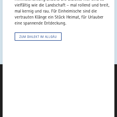
vielfältig wie die Landschaft – mal rollend und breit,
mal kernig und rau. Für Einheimische sind die
vertrauten Klänge ein Stück Heimat, für Urlauber
eine spannende Entdeckung.
ZUM DIALEKT IM ALLGÄU
Instagram
TikTok
Faceboo
You
AUS UNSEREM MAGAZIN