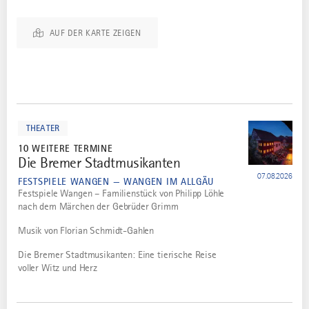
AUF DER KARTE ZEIGEN
mehr
dazu
THEATER
10 WEITERE TERMINE
Die Bremer Stadtmusikanten
1
07.08.2026
FESTSPIELE WANGEN — WANGEN IM ALLGÄU
Festspiele Wangen – Familienstück von Philipp Löhle
nach dem Märchen der Gebrüder Grimm
Musik von Florian Schmidt-Gahlen
Die Bremer Stadtmusikanten: Eine tierische Reise
voller Witz und Herz
mehr