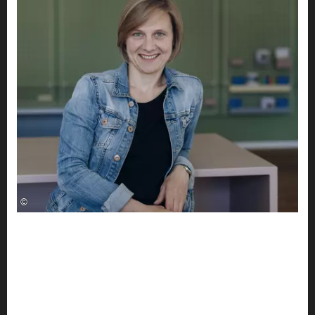
©
IM PORTRÄT
Claudia Hoyer -
Landestheater
Schwaben