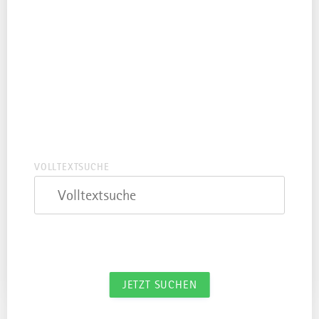
ORT
Ort
DATUM
Datum
VOLLTEXTSUCHE
Volltextsuche
Filter zurücksetzen
JETZT SUCHEN
Wir haben 19 Treffer für dich gefunden.