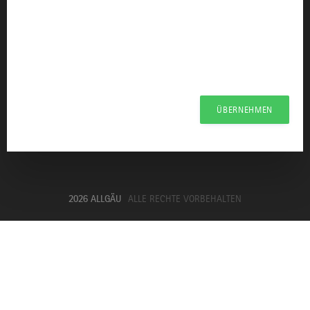
Allgäu GmbH
Presseportal Allgäu
Datenschutzerklärung
Haftungsausschluss
Erklärung zur Barrierefreiheit
ÜBERNEHMEN
Unsere Haltung zu Künstlicher Intelligenz
Impressum
2026 ALLGÄU
ALLE RECHTE VORBEHALTEN