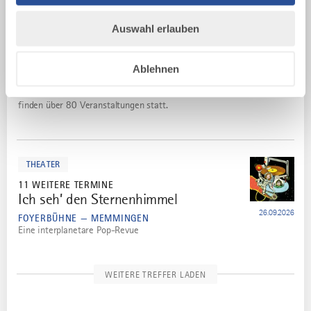
mehr
dazu
FESTIVAL
Auswahl erlauben
9 WEITERE TERMINE
kulTOUR-tage Unterallgäu 2026
8
Ablehnen
25.09.2026
LANDKREIS UNTERALLGÄU — MINDELHEIM
An 10 Tagen, in 30 Orten des Landkreis Unterallgäu
finden über 80 Veranstaltungen statt.
mehr
dazu
THEATER
11 WEITERE TERMINE
Ich seh’ den Sternenhimmel
9
26.09.2026
FOYERBÜHNE — MEMMINGEN
Eine interplanetare Pop-Revue
WEITERE TREFFER LADEN