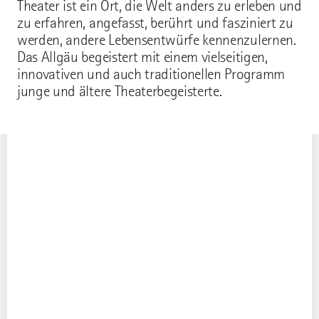
Theater ist ein Ort, die Welt anders zu erleben und
31
1
2
3
4
5
6
zu erfahren, angefasst, berührt und fasziniert zu
werden, andere Lebensentwürfe kennenzulernen.
Das Allgäu begeistert mit einem vielseitigen,
innovativen und auch traditionellen Programm
junge und ältere Theaterbegeisterte.
Theaterbühnen gibt es viele im Allgäu. Doch begeistert
jede einzelne Bühne durch ihre Individualität und den
eigenen Charakter der unterschiedlichsten Aufführungen.
Und nicht nur das Zuschauen ist möglich, sondern auch
die Teilnahme an Theaterkurse um sein eigenes
Schauspieltalent zu entdecken. Das Landestheater
Schwaben in Memmingen holt das Theater in die Region
und spricht vor allem junge Menschen an. Im Theater in