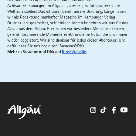
Achtsamkeitsübungen im Allgäu – zu reisen, zu fotografieren, die
Welt zu erzählen: Das ist unser Beruf, unsere Berufung. Lange haben
wir als Redakteure namhafter Magazine im Hamburger Verlag
Gruner+Jahr gearbeitet, seit einigen Jahren berichten wir nun für das
Allgäu aus dem Allgäu. Hier haben wir besondere Menschen kennen
gelernt, faszinierende Momente erlebt und eine Natur, die uns immer
wieder begeistert. Wir sind dankbar für jedes dieser Abenteuer. Und
dafür, dass Sie uns begleiten! Susanne&Dirk
Mehr zu Susanne und Dirk auf
ihrer Website
.
Instagram
TikTok
Faceboo
You