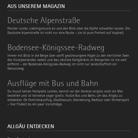
AUS UNSEREM MAGAZIN
Deutsche
Deutsche Alpenstraße
Alpenstraße
Fenster runter, Lieblingsmusik an und den Blick über die Gipfel schweifen lassen: Die
Deutsche Alpenstraße ist nicht nur eine Route – sie ist pure Freiheit auf Asphalt.
Bodensee-
Bodensee-Königssee-Radweg
Königssee-
Radweg
Immer mit Blick in die Berge über sanft geschwungene Hügel zu den herrlichen Seen
des Voralpenlandes radeln und das nächste Kaltgetränk im Biergarten ist nie weit
entfernt – der Bodensee-Königssee-Radweg ist nicht nur landschaftlich ein
Genussweg.
Ausflüge
Ausflüge mit Bus und Bahn
mit
Bus
Du musst keinen Parkplatz suchen, kannst vor der Abreise sorglos noch ein Bier
und
bestellen und ist teilweise sogar gratis: Nutze Bus und Bahn, um das Allgäu zu
Bahn
entdecken. Ob Familienausflug, Stadtbesuch, Wanderung, Radtour oder Wintersport
– hier findest du ein paar Vorschläge.
ALLGÄU ENTDECKEN