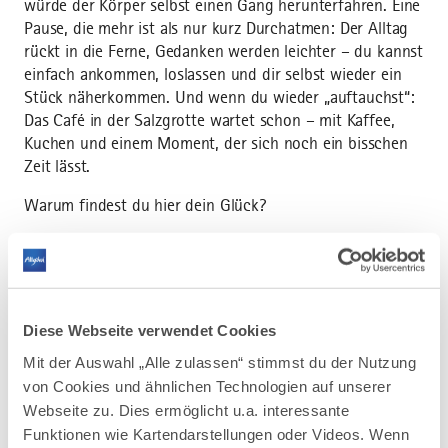
würde der Körper selbst einen Gang herunterfahren. Eine
Pause, die mehr ist als nur kurz Durchatmen: Der Alltag
rückt in die Ferne, Gedanken werden leichter – du kannst
einfach ankommen, loslassen und dir selbst wieder ein
Stück näherkommen. Und wenn du wieder „auftauchst“:
Das Café in der Salzgrotte wartet schon – mit Kaffee,
Kuchen und einem Moment, der sich noch ein bisschen
Zeit lässt.
Warum findest du hier dein Glück?
Natürliche Heilkraft: Die Salzluft stärkt die
Atemwege und entspannt die Bronchien – Atemzug
für Atemzug spürst du, wie dein Körper
durchatmet.
Diese Webseite verwendet Cookies
Stressabbau: Die ruhige Atmosphäre senkt den
Mit der Auswahl „Alle zulassen“ stimmst du der Nutzung
Blutdruck und lässt den Alltag in den Hintergrund
von Cookies und ähnlichen Technologien auf unserer
treten. Dein Puls wird langsamer – und mit ihm
Webseite zu. Dies ermöglicht u.a. interessante
deine Gedanken.
Funktionen wie Kartendarstellungen oder Videos. Wenn
Energie tanken: Ideal für eine kurze Auszeit in der