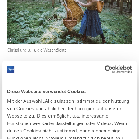
©
Chrissi und Julia, die Wiesentöchte
BENÖTIGTES MATERIAL
Holzplatte ca. 2 cm dicke (alternativ gekaufte Baum-
Diese Webseite verwendet Cookies
Scheibe oder Ähnliches verwenden)
Mit der Auswahl „Alle zulassen“ stimmst du der Nutzung
feines Schleifpapier
von Cookies und ähnlichen Technologien auf unserer
Stickrahmen
Webseite zu. Dies ermöglicht u.a. interessante
Holzfiguren
Funktionen wie Kartendarstellungen oder Videos. Wenn
Kerze (eventuell Kerzenständer)
du den Cookies nicht zustimmst, dann stehen einige
Natur-Materialien (Fichten-Zapfen, Holz-Späne, Moos, …)
Funktionen nicht in vollem Umfang für dich bereit. Wir