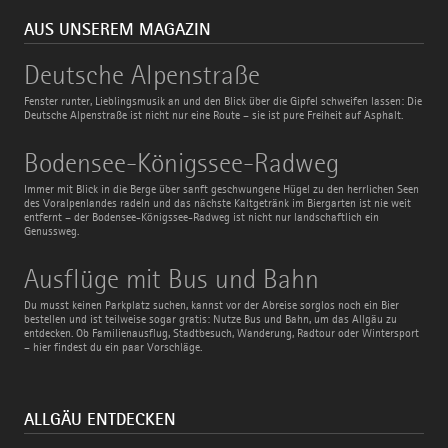
AUS UNSEREM MAGAZIN
Deutsche
Deutsche Alpenstraße
Alpenstraße
Fenster runter, Lieblingsmusik an und den Blick über die Gipfel schweifen lassen: Die
Deutsche Alpenstraße ist nicht nur eine Route – sie ist pure Freiheit auf Asphalt.
Bodensee-
Bodensee-Königssee-Radweg
Königssee-
Radweg
Immer mit Blick in die Berge über sanft geschwungene Hügel zu den herrlichen Seen
des Voralpenlandes radeln und das nächste Kaltgetränk im Biergarten ist nie weit
entfernt – der Bodensee-Königssee-Radweg ist nicht nur landschaftlich ein
Genussweg.
Ausflüge
Ausflüge mit Bus und Bahn
mit
Bus
Du musst keinen Parkplatz suchen, kannst vor der Abreise sorglos noch ein Bier
und
bestellen und ist teilweise sogar gratis: Nutze Bus und Bahn, um das Allgäu zu
Bahn
entdecken. Ob Familienausflug, Stadtbesuch, Wanderung, Radtour oder Wintersport
– hier findest du ein paar Vorschläge.
ALLGÄU ENTDECKEN