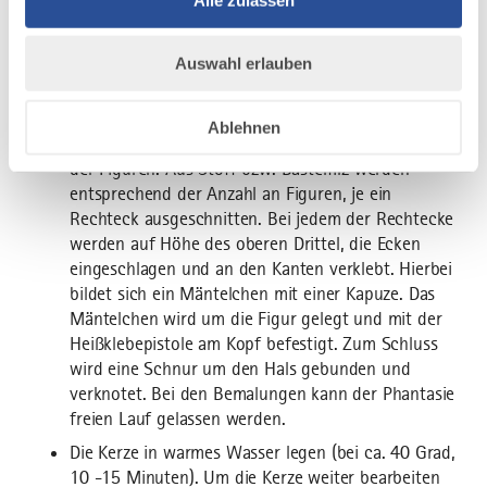
Stickrahmen leimen und dekorieren (vorab werden
die Metallenden der Stickrahmen abgesägt).
Auswahl erlauben
Seidenpapier an einen Stickrahmen spannen und
verkleben
Ablehnen
Der nächste Schritt ist das Bemalen und Dekorieren
der Figuren. Aus Stoff bzw. Bastelfilz werden
entsprechend der Anzahl an Figuren, je ein
Rechteck ausgeschnitten. Bei jedem der Rechtecke
werden auf Höhe des oberen Drittel, die Ecken
eingeschlagen und an den Kanten verklebt. Hierbei
bildet sich ein Mäntelchen mit einer Kapuze. Das
Mäntelchen wird um die Figur gelegt und mit der
Heißklebepistole am Kopf befestigt. Zum Schluss
wird eine Schnur um den Hals gebunden und
verknotet. Bei den Bemalungen kann der Phantasie
freien Lauf gelassen werden.
Die Kerze in warmes Wasser legen (bei ca. 40 Grad,
10 -15 Minuten). Um die Kerze weiter bearbeiten