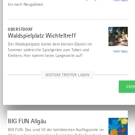
mehr dazu
bis nach Neugablonz
mehr
dazu
OBERSTDORF
Waldspielplatz Wichteltreff
15
©
Der Waldspielplatz bietet dem kleinen Gästen im
Sommer zahlreiche Spielgeräte zum Toben und
mehr dazu
Klettern. Hier kommt keine Langeweile auf!
WEITERE TREFFER LADEN
ÜBE
ÜBE
ÜBE
download
BIG FUN Allgäu
BIG FUN: Das sind 10 der beliebtesten Ausflugsziele im
©