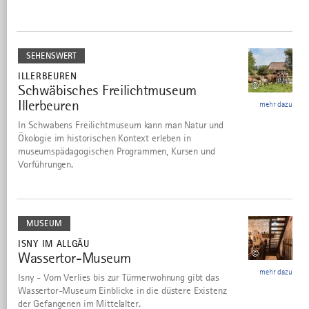
mehr
dazu
SEHENSWERT
ILLERBEUREN
©
Schwäbisches Freilichtmuseum
9
Illerbeuren
mehr dazu
In Schwabens Freilichtmuseum kann man Natur und
Ökologie im historischen Kontext erleben in
museumspädagogischen Programmen, Kursen und
Vorführungen.
mehr
dazu
MUSEUM
ISNY IM ALLGÄU
©
Wassertor-Museum
10
mehr dazu
Isny - Vom Verlies bis zur Türmerwohnung gibt das
Wassertor-Museum Einblicke in die düstere Existenz
der Gefangenen im Mittelalter.