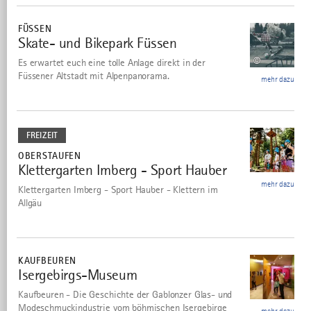
mehr
dazu
FÜSSEN
Skate- und Bikepark Füssen
12
©
Es erwartet euch eine tolle Anlage direkt in der
Füssener Altstadt mit Alpenpanorama.
mehr dazu
mehr
dazu
FREIZEIT
OBERSTAUFEN
Klettergarten Imberg - Sport Hauber
13
mehr dazu
Klettergarten Imberg - Sport Hauber - Klettern im
Allgäu
mehr
dazu
KAUFBEUREN
Isergebirgs-Museum
14
Kaufbeuren - Die Geschichte der Gablonzer Glas- und
Modeschmuckindustrie vom böhmischen Isergebirge