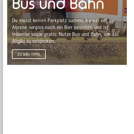
Bus und Bahn
Du musst keinen Parkplatz suchen, kannst vor der
Abreise sorglos noch ein Bier bestellen und ist
teilweise sogar gratis: Nutze Bus und Bahn, um das
Allgäu zu entdecken.
ZU DEN TIPPS
©
ALLES DURCHSUCHEN
Ausflugsziele Allgäu