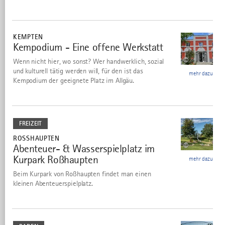
mehr
dazu
KEMPTEN
Kempodium - Eine offene Werkstatt
4
©
Wenn nicht hier, wo sonst? Wer handwerklich, sozial
und kulturell tätig werden will, für den ist das
mehr dazu
Kempodium der geeignete Platz im Allgäu.
mehr
dazu
FREIZEIT
ROSSHAUPTEN
©
Abenteuer- & Wasserspielplatz im
5
Kurpark Roßhaupten
mehr dazu
Beim Kurpark von Roßhaupten findet man einen
kleinen Abenteuerspielplatz.
mehr
dazu