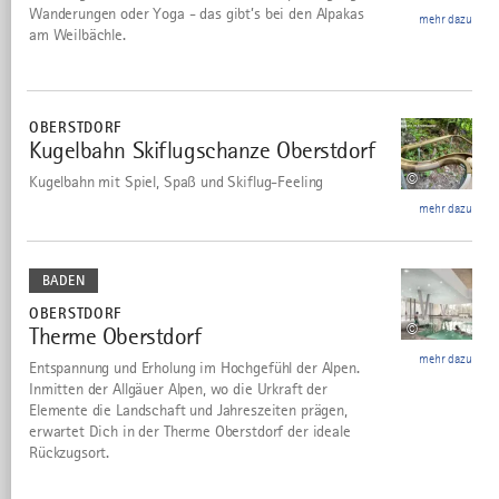
Wanderungen oder Yoga - das gibt’s bei den Alpakas
mehr dazu
am Weilbächle.
mehr
dazu
OBERSTDORF
Kugelbahn Skiflugschanze Oberstdorf
10
©
Kugelbahn mit Spiel, Spaß und Skiflug-Feeling
mehr dazu
mehr
dazu
BADEN
OBERSTDORF
©
Therme Oberstdorf
11
mehr dazu
Entspannung und Erholung im Hochgefühl der Alpen.
Inmitten der Allgäuer Alpen, wo die Urkraft der
Elemente die Landschaft und Jahreszeiten prägen,
erwartet Dich in der Therme Oberstdorf der ideale
Rückzugsort.