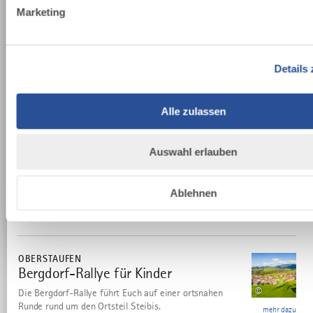
Marketing
Wo sonst wächst der Wald bis ins Stadtzentrum? Wo
sonst gibt es einen vergleichbaren Stadtpark im
Hochparterre. Mit verschlungenen Wegen für Jogger
Details
und Spaziergänger....
Alle zulassen
mehr
dazu
BADEN
Auswahl erlauben
KAUFBEUREN
©
Erlebnisbad Kaufbeuren-Neugablonz
2
mehr dazu
Im Erlebnisbad Kaufbeuren-Neugablonz ist für Groß
Ablehnen
und Klein etwas dabei!
mehr
dazu
OBERSTAUFEN
Bergdorf-Rallye für Kinder
3
©
Die Bergdorf-Rallye führt Euch auf einer ortsnahen
Runde rund um den Ortsteil Steibis.
mehr dazu