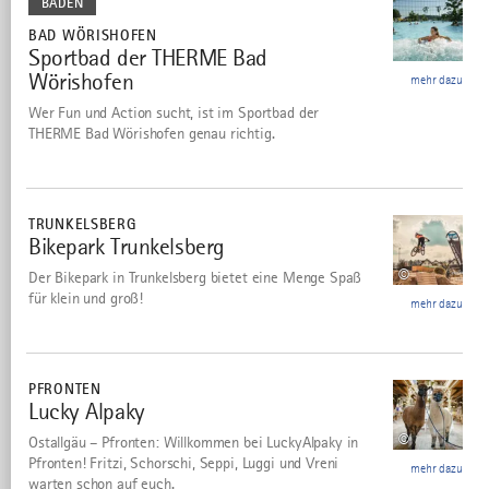
BADEN
BAD WÖRISHOFEN
Sportbad der THERME Bad
6
Wörishofen
mehr dazu
Wer Fun und Action sucht, ist im Sportbad der
THERME Bad Wörishofen genau richtig.
mehr
dazu
TRUNKELSBERG
Bikepark Trunkelsberg
7
©
Der Bikepark in Trunkelsberg bietet eine Menge Spaß
für klein und groß!
mehr dazu
mehr
dazu
PFRONTEN
Lucky Alpaky
8
©
Ostallgäu – Pfronten: Willkommen bei LuckyAlpaky in
Pfronten! Fritzi, Schorschi, Seppi, Luggi und Vreni
mehr dazu
warten schon auf euch.