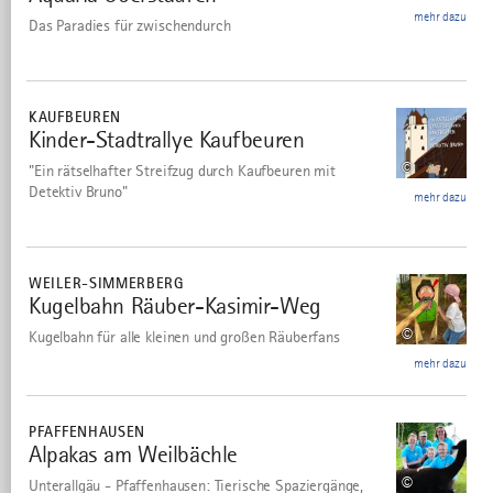
mehr dazu
Das Paradies für zwischendurch
mehr
dazu
KAUFBEUREN
Kinder-Stadtrallye Kaufbeuren
7
©
"Ein rätselhafter Streifzug durch Kaufbeuren mit
Detektiv Bruno"
mehr dazu
mehr
dazu
WEILER-SIMMERBERG
Kugelbahn Räuber-Kasimir-Weg
8
©
Kugelbahn für alle kleinen und großen Räuberfans
mehr dazu
mehr
dazu
PFAFFENHAUSEN
Alpakas am Weilbächle
9
©
Unterallgäu - Pfaffenhausen: Tierische Spaziergänge,