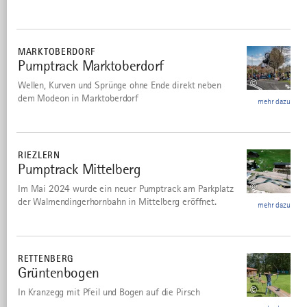
mehr
dazu
MARKTOBERDORF
Pumptrack Marktoberdorf
11
©
Wellen, Kurven und Sprünge ohne Ende direkt neben
dem Modeon in Marktoberdorf
mehr dazu
mehr
dazu
RIEZLERN
Pumptrack Mittelberg
12
©
Im Mai 2024 wurde ein neuer Pumptrack am Parkplatz
der Walmendingerhornbahn in Mittelberg eröffnet.
mehr dazu
mehr
dazu
RETTENBERG
Grüntenbogen
©
In Kranzegg mit Pfeil und Bogen auf die Pirsch