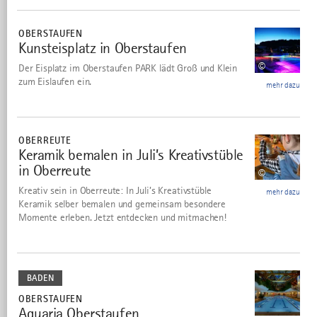
mehr
dazu
OBERSTAUFEN
Kunsteisplatz in Oberstaufen
4
©
Der Eisplatz im Oberstaufen PARK lädt Groß und Klein
zum Eislaufen ein.
mehr dazu
mehr
dazu
OBERREUTE
Keramik bemalen in Juli’s Kreativstüble
5
in Oberreute
©
Kreativ sein in Oberreute: In Juli’s Kreativstüble
mehr dazu
Keramik selber bemalen und gemeinsam besondere
Momente erleben. Jetzt entdecken und mitmachen!
mehr
dazu
BADEN
OBERSTAUFEN
Aquaria Oberstaufen
6