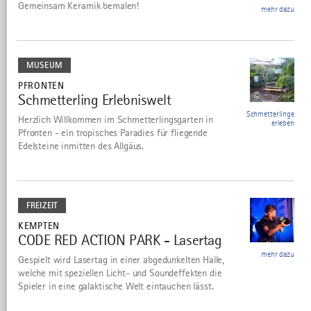
Gemeinsam Keramik bemalen!
mehr dazu
Schmetterlinge
erleben
MUSEUM
PFRONTEN
©
Schmetterling Erlebniswelt
2
Schmetterlinge
Herzlich Willkommen im Schmetterlingsgarten in
erleben
Pfronten - ein tropisches Paradies für fliegende
Edelsteine inmitten des Allgäus.
mehr
dazu
FREIZEIT
KEMPTEN
CODE RED ACTION PARK - Lasertag
3
mehr dazu
Gespielt wird Lasertag in einer abgedunkelten Halle,
welche mit speziellen Licht- und Soundeffekten die
Spieler in eine galaktische Welt eintauchen lässt.