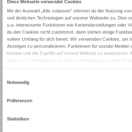
Markenpartner Allgäu
Diese Webseite verwendet Cookies
Mit der Auswahl „Alle zulassen“ stimmst du der Nutzung vo
und ähnlichen Technologien auf unserer Webseite zu. Dies e
Filter zurücksetzen
u.a. interessante Funktionen wie Kartendarstellungen oder 
du den Cookies nicht zustimmst, dann stehen einige Funktion
JETZT SUCHEN
vollem Umfang für dich bereit. Wir verwenden Cookies, um I
Anzeigen zu personalisieren, Funktionen für soziale Medien 
Wir haben 190 Treffer für dich gefunden.
können und die Zugriffe auf unsere Website zu analysieren.
geben wir Informationen zu deiner Verwendung unserer Webs
AUF DER KARTE ZEIGEN
unsere Partner für soziale Medien, Werbung und Analysen we
Unsere Partner führen diese Informationen möglicherweise m
Einwilligungsauswahl
Daten zusammen, die du ihnen bereitgestellt hast oder die si
Notwendig
Rahmen Ihrer Nutzung der Dienste gesammelt haben.
mehr
Präferenzen
dazu
MARKTOBERDORF
Auf der Buchel (Luitpoldhöhe)
1
©
Statistiken
Die Buchel ist für die Bürger der Stadt ein wichtiges
Stück Heimat. Voller Erinnerungen, voller Pläne.
mehr dazu