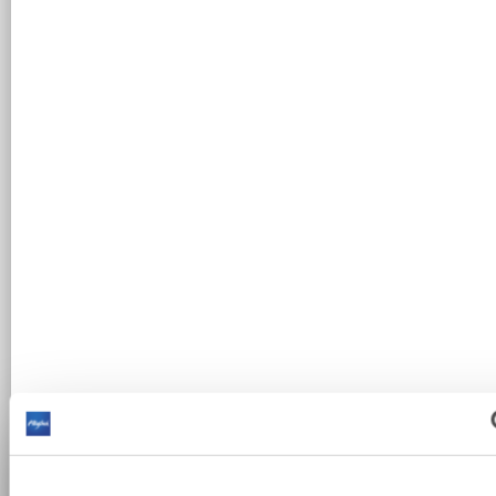
ORT
Ort
VOLLTEXTSUCHE
Volltextsuche
DRINNEN ODER DRAUSSEN?
Drinnen oder Draußen?
INTERESSE
Interesse
MARKENPARTNER ALLGÄU