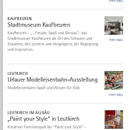
mehr dazu
mehr
dazu
KAUFBEUREN
Stadtmuseum Kaufbeuren
14
©
Kaufbeuren - „…Freude, Spaß und Genuss“- das
Stadtmuseum Kaufbeuren als Ort des Schauen und
mehr dazu
Staunens, des Lernens und Vergnügens, der Begegnung
und Inspiration.
mehr
dazu
LEUTKIRCH
Urlauer Modelleisenbahn-Ausstellung
15
©
Modelleisenbahn-Spaß und Wissen für Kids
mehr dazu
mehr
dazu
LEUTKIRCH IM ALLGÄU
„Paint your Style“ in Leutkirch
1
©
Kreativer Familienspaß bei "Paint your Style" –