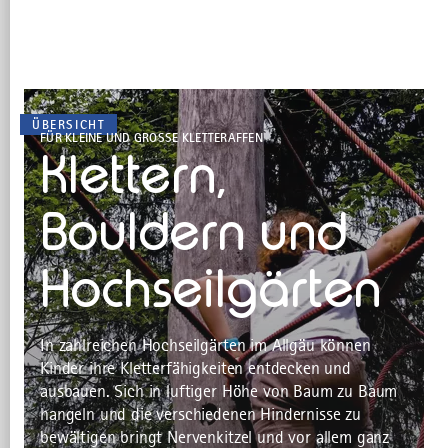
ÜBERSICHT
FÜR KLEINE UND GROSSE KLETTERAFFEN
Klettern,
Bouldern und
Hochseilgärten
In zahlreichen Hochseilgärten im Allgäu können
Kinder ihre Kletterfähigkeiten entdecken und
ausbauen. Sich in luftiger Höhe von Baum zu Baum
hangeln und die verschiedenen Hindernisse zu
bewältigen bringt Nervenkitzel und vor allem ganz