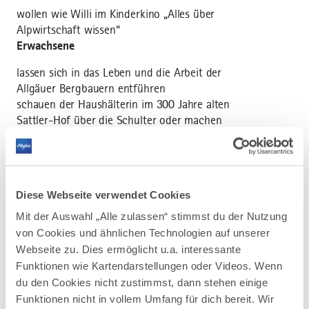
wollen wie Willi im Kinderkino „Alles über
Alpwirtschaft wissen“
Erwachsene
lassen sich in das Leben und die Arbeit der
Allgäuer Bergbauern entführen
schauen der Haushälterin im 300 Jahre alten
Sattler-Hof über die Schulter oder machen
selbst bei im Voraus buchbaren Programmen
wie z.B. Buttern, Käsen, Allgäuer Küche oder
Führungen mit
erkunden bei einem Spaziergang durch den
Diese Webseite verwendet Cookies
begehbaren Kuhmagen die Zusammenhänge
vom Gras bis zur Milch
Mit der Auswahl „Alle zulassen“ stimmst du der Nutzung
werden an unterschiedlichen Aktionstagen
von Cookies und ähnlichen Technologien auf unserer
immer wieder aufs Neue überrascht, oder
Webseite zu. Dies ermöglicht u.a. interessante
lassen sich auf der authentischen Höfle-Alpe
Funktionen wie Kartendarstellungen oder Videos. Wenn
eine g`scheite Brotzeit schmecken
du den Cookies nicht zustimmst, dann stehen einige
Informationen über kurzfristige Änderungen
Funktionen nicht in vollem Umfang für dich bereit. Wir