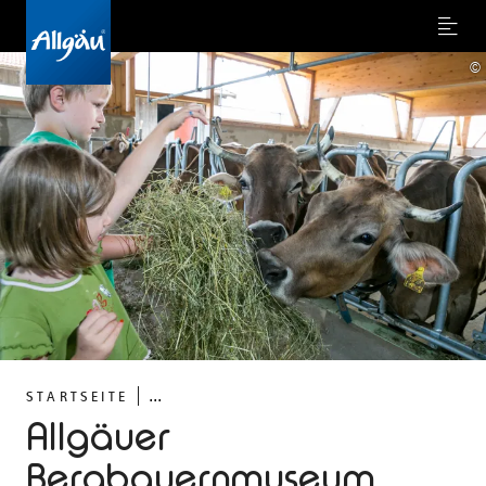
Menu
©
...
STARTSEITE
Allgäuer
Bergbauernmuseum