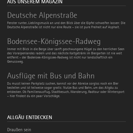
AUS UNSEREM MAGAZIN
Deutsche
Deutsche Alpenstraße
Alpenstraße
Fenster runter, Lieblingsmusik an und den Blick über die Gipfel schweifen lassen: Die
Deutsche Alpenstraße ist nicht nur eine Route – sie ist pure Freiheit auf Asphalt.
Bodensee-
Bodensee-Königssee-Radweg
Königssee-
Radweg
Immer mit Blick in die Berge über sanft geschwungene Hügel zu den herrlichen Seen
des Voralpenlandes radeln und das nächste Kaltgetränk im Biergarten ist nie weit
entfernt – der Bodensee-Königssee-Radweg ist nicht nur landschaftlich ein
Genussweg.
Ausflüge
Ausflüge mit Bus und Bahn
mit
Bus
Du musst keinen Parkplatz suchen, kannst vor der Abreise sorglos noch ein Bier
und
bestellen und ist teilweise sogar gratis: Nutze Bus und Bahn, um das Allgäu zu
Bahn
entdecken. Ob Familienausflug, Stadtbesuch, Wanderung, Radtour oder Wintersport
– hier findest du ein paar Vorschläge.
ALLGÄU ENTDECKEN
Draußen sein