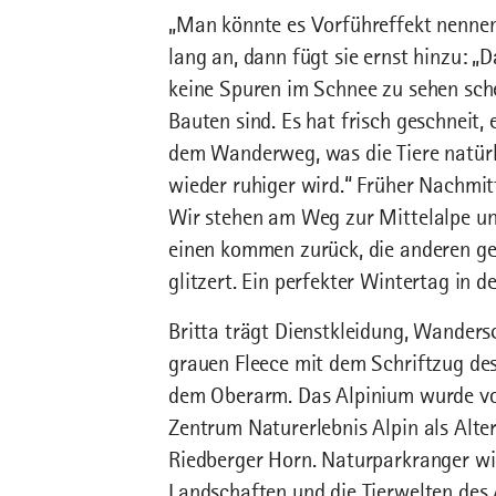
„Man könnte es Vorführeffekt nennen“
lang an, dann fügt sie ernst hinzu: „D
keine Spuren im Schnee zu sehen schei
Bauten sind. Es hat frisch geschneit
dem Wanderweg, was die Tiere natürli
wieder ruhiger wird.“ Früher Nachmi
Wir stehen am Weg zur Mittelalpe un
einen kommen zurück, die anderen geh
glitzert. Ein perfekter Wintertag in d
Britta trägt Dienstkleidung, Wanders
grauen Fleece mit dem Schriftzug de
dem Oberarm. Das Alpinium wurde vo
Zentrum Naturerlebnis Alpin als Alte
Riedberger Horn. Naturparkranger wie
Landschaften und die Tierwelten des