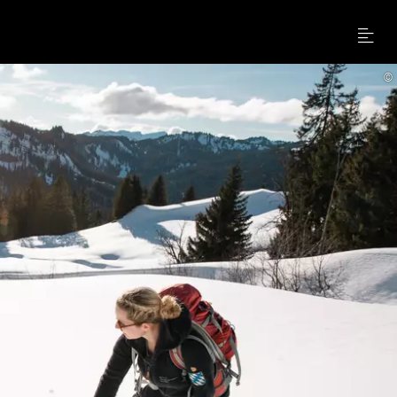
Menu
©