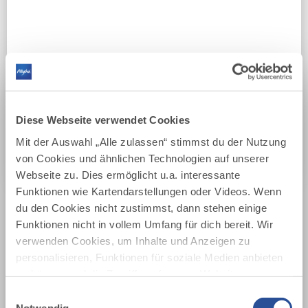
Dauer
DISTANZ
Distanz
Diese Webseite verwendet Cookies
Filter zurücksetzen
Mit der Auswahl „Alle zulassen“ stimmst du der Nutzung
von Cookies und ähnlichen Technologien auf unserer
Webseite zu. Dies ermöglicht u.a. interessante
JETZT SUCHEN
Funktionen wie Kartendarstellungen oder Videos. Wenn
Wir haben 13 Treffer für dich gefunden.
du den Cookies nicht zustimmst, dann stehen einige
Funktionen nicht in vollem Umfang für dich bereit. Wir
verwenden Cookies, um Inhalte und Anzeigen zu
AUF DER KARTE ZEIGEN
personalisieren, Funktionen für soziale Medien anbieten
zu können und die Zugriffe auf unsere Website zu
analysieren. Außerdem geben wir Informationen zu
Einwilligungsauswahl
deiner Verwendung unserer Website an unsere Partner