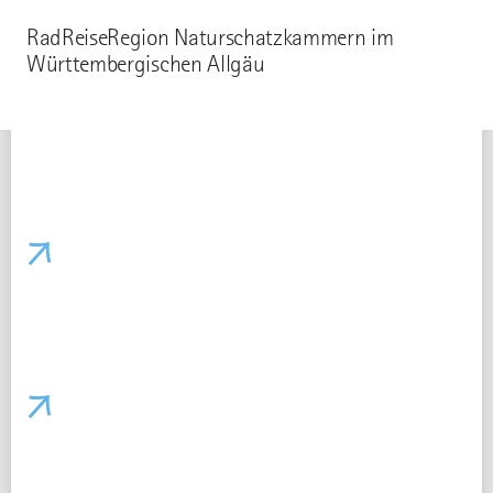
RadReiseRegion Naturschatzkammern im
Württembergischen Allgäu
Alles zur Radreiseregion
Erfahre hier alles zur ADFC RadReiseRegion Naturschatzkammern und
weiteren Serviceleistungen
Radfreundliche Unterkünfte
Betriebe für Deinen Radurlaub in der RadReiseRegion