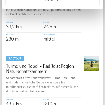
Dem Wasser ganz nah. Lust auf eine spannende
Geologiestunde? Dafür braucht ihr nur ein Fahrrad und
ein bisschen Kondition, um das Alpenvorland mit seinen
vielen Gesichtern zu entdecken.
DISTANZ
DAUER
33,2 km
2:25 h
AUFSTIEG
SCHWIERIGKEIT
230 m
mittel
mehr
dazu
RADTOUR
Türme und Tobel - RadReiseRegion
3
©
Naturschatzkammern
Schöpferakt trifft Schaffenskraft. Türme, Tore, Tobel
und in der Ferne hohe Berge - was das alles
miteinander zu tun hat? Entdeckt es auf dieser Runde
durch die Naturschatzkammern.
DISTANZ
DAUER
43,7 km
3:10 h