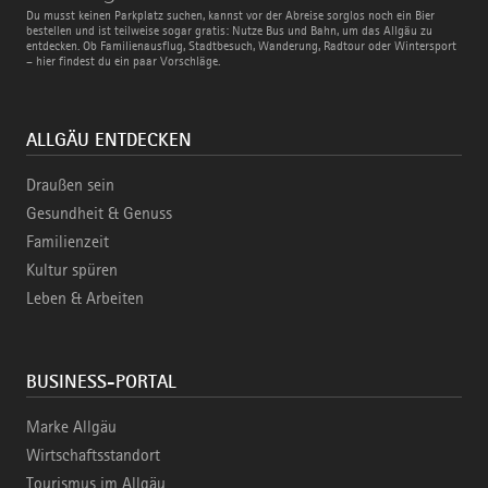
Bus
Du musst keinen Parkplatz suchen, kannst vor der Abreise sorglos noch ein Bier
und
bestellen und ist teilweise sogar gratis: Nutze Bus und Bahn, um das Allgäu zu
Bahn
entdecken. Ob Familienausflug, Stadtbesuch, Wanderung, Radtour oder Wintersport
– hier findest du ein paar Vorschläge.
ALLGÄU ENTDECKEN
Draußen sein
Gesundheit & Genuss
Familienzeit
Kultur spüren
Leben & Arbeiten
BUSINESS-PORTAL
Marke Allgäu
Wirtschaftsstandort
Tourismus im Allgäu