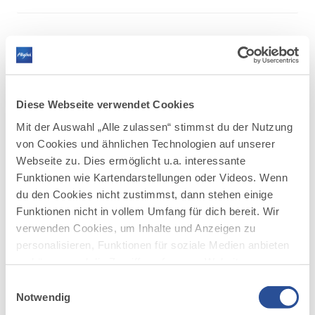
THEMA
Diese Webseite verwendet Cookies
Mit der Auswahl „Alle zulassen“ stimmst du der Nutzung
©
von Cookies und ähnlichen Technologien auf unserer
Webseite zu. Dies ermöglicht u.a. interessante
Radfahren im Allgäu
Funktionen wie Kartendarstellungen oder Videos. Wenn
du den Cookies nicht zustimmst, dann stehen einige
Über sanfte Höhen durch weite Täler, dem Fluß folgen oder
Funktionen nicht in vollem Umfang für dich bereit. Wir
doch den Pass hoch: Nimm dein Rad und spüre deine Energie.
verwenden Cookies, um Inhalte und Anzeigen zu
Vor allem aber: genieße die Landschaft beim Radfahren...
personalisieren, Funktionen für soziale Medien anbieten
MEHR DAZU
zu können und die Zugriffe auf unsere Website zu
analysieren. Außerdem geben wir Informationen zu
Einwilligungsauswahl
deiner Verwendung unserer Website an unsere Partner
Notwendig
für soziale Medien, Werbung und Analysen weiter.