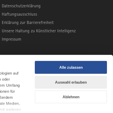
Datenschutzerklärung
Haftungsausschluss
Erklärung zur Barrierefreiheit
Unsere Haltung zu Künstlicher Intelligenz
Impressum
Alle zulassen
ologien auf
n oder
Auswahl erlauben
llem Umfang
ionen für
Ablehnen
Außerdem
ale Medien,
mit weiteren