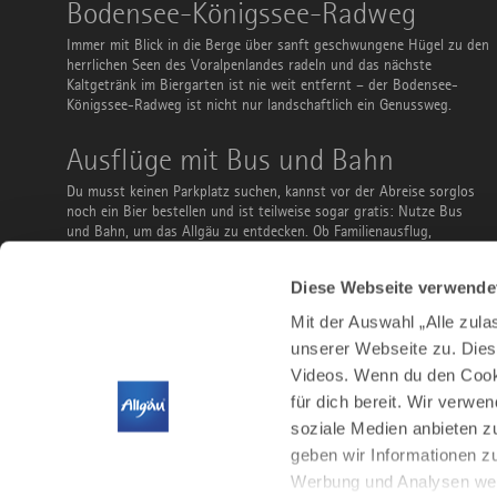
Bodensee-
Bodensee-Königssee-Radweg
Königssee-
Radweg
Immer mit Blick in die Berge über sanft geschwungene Hügel zu den
herrlichen Seen des Voralpenlandes radeln und das nächste
Kaltgetränk im Biergarten ist nie weit entfernt – der Bodensee-
Königssee-Radweg ist nicht nur landschaftlich ein Genussweg.
Ausflüge
Ausflüge mit Bus und Bahn
mit
Bus
Du musst keinen Parkplatz suchen, kannst vor der Abreise sorglos
und
noch ein Bier bestellen und ist teilweise sogar gratis: Nutze Bus
Bahn
und Bahn, um das Allgäu zu entdecken. Ob Familienausflug,
Stadtbesuch, Wanderung, Radtour oder Wintersport – hier findest
du ein paar Vorschläge.
Diese Webseite verwende
Mit der Auswahl „Alle zul
unserer Webseite zu. Dies
Videos. Wenn du den Cooki
für dich bereit. Wir verwe
soziale Medien anbieten z
geben wir Informationen z
Werbung und Analysen weit