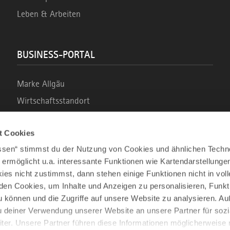
Leben & Arbeiten
BUSINESS-PORTAL
Marke Allgäu
Wirtschaftsstandort
Tourismus im Allgäu
t Cookies
Business Service: Angebote für die Region
assen“ stimmst du der Nutzung von Cookies und ähnlichen Techn
Innovation und Gründung
 ermöglicht u.a. interessante Funktionen wie Kartendarstellunge
es nicht zustimmst, dann stehen einige Funktionen nicht in vo
nden Cookies, um Inhalte und Anzeigen zu personalisieren, Funkt
u können und die Zugriffe auf unsere Website zu analysieren. 
u deiner Verwendung unserer Website an unsere Partner für sozi
2026 ALLGÄU
ALLE RECHTE VORBEHALTEN
er. Unsere Partner führen diese Informationen möglicherweise 