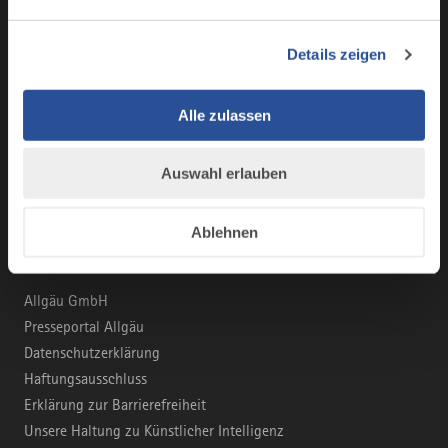
Marke Allgäu
Wirtschaftsstandort
Details zeigen
Tourismus im Allgäu
Business Service: Angebote für die Region
Alle zulassen
Innovation und Gründung
Auswahl erlauben
KONTAKT & INFORMATION
Ablehnen
info@allgaeu.de
Allgäu GmbH
Presseportal Allgäu
Datenschutzerklärung
Haftungsausschluss
Erklärung zur Barrierefreiheit
Unsere Haltung zu Künstlicher Intelligenz