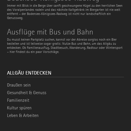
Königssee-
Radweg
Immer mit Blick in die Berge über sanft geschwungene Hügel zu den herrlichen Seen
des Voralpenlandes radeln und das nächste Kaltgetränk im Biergarten ist nie weit
entfernt – der Bodensee-Königssee-Radweg ist nicht nur landschaftlich ein
Genussweg.
Ausflüge
Ausflüge mit Bus und Bahn
mit
Bus
Du musst keinen Parkplatz suchen, kannst vor der Abreise sorglos noch ein Bier
und
bestellen und ist teilweise sogar gratis: Nutze Bus und Bahn, um das Allgäu zu
Bahn
entdecken. Ob Familienausflug, Stadtbesuch, Wanderung, Radtour oder Wintersport
– hier findest du ein paar Vorschläge.
ALLGÄU ENTDECKEN
Draußen sein
Gesundheit & Genuss
Familienzeit
Kultur spüren
Leben & Arbeiten