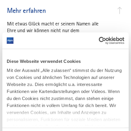
Mehr erfahren
Mit etwas Glück macht er seinem Namen alle
Ehre und wir können nicht nur dem
Zwitschern der Vögel lauschen, sondern auch
gemeinsam eine kleine Stärkung „zwitschern“.
Nach einer kleinen Verschnaufpause geht es
weiter vorbei an Grimoldsried über
Diese Webseite verwendet Cookies
Oberneufnach und Zaisertshofen wieder
Mit der Auswahl „Alle zulassen“ stimmst du der Nutzung
zurück nach Pfaffenhausen.
Anschließend ist gegen 18 Uhr eine
von Cookies und ähnlichen Technologien auf unserer
gemeinsame Einkehr in Pfaffenhausen
Webseite zu. Dies ermöglicht u.a. interessante
geplant. Bitte eigene Verpflegung für
Funktionen wie Kartendarstellungen oder Videos. Wenn
unterwegs und Geld für anschließende
du den Cookies nicht zustimmst, dann stehen einige
Einkehr mitnehmen.
Funktionen nicht in vollem Umfang für dich bereit. Wir
verwenden Cookies, um Inhalte und Anzeigen zu
Voraussetzungen: physische und psychische
personalisieren, Funktionen für soziale Medien anbieten
Bereitschaft mind. 5 Kilometer pro Stunde
zu können und die Zugriffe auf unsere Website zu
ohne größere Pausen zu wandern.