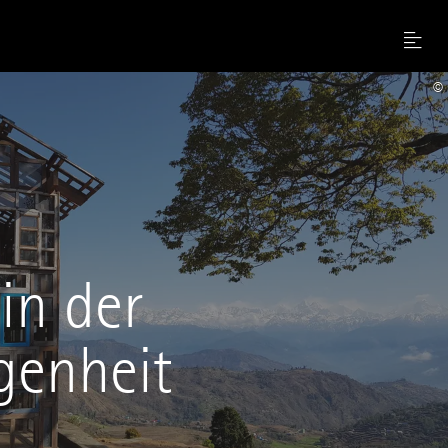
Menu
©
in der
genheit