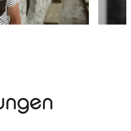
©
tungen