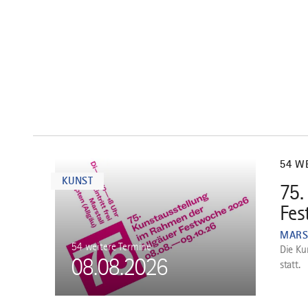
mehr
dazu
54 W
KUNST
75.
1
Fes
MARS
54 weitere Termine
Die Ku
08.08.2026
statt.