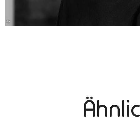
©
Ähnli