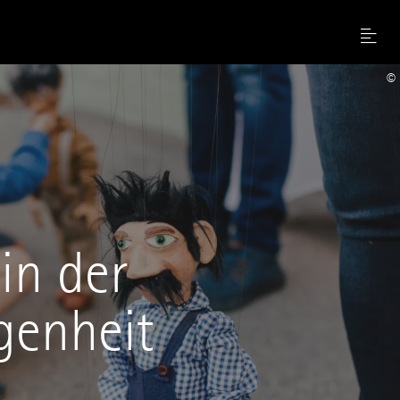
Menu
©
in der
genheit