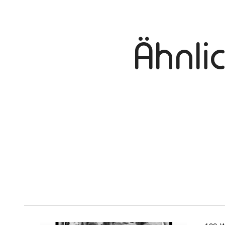
Ähnli
mehr
dazu