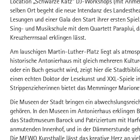
Location „Schwarze Katz“ DJ-Workshops (mit Anmeld
selben Ort begeht die neue Intendanz des Landesth
Lesungen und einer Gala den Start ihrer ersten Spiel
Sing- und Musikschule mit dem Quartett Paraplui,
Kreuzherrnsaal erklingen lässt.
Am lauschigen Martin-Luther-Platz liegt als atmos
historische Antonierhaus mit gleich mehreren Kultur
oder ein Buch gesucht wird, zeigt hier die Stadtbibl
einen echten Doktor der Lesekunst und XXL-Spiele im
Strippenzieherinnen bietet das Memminger Marionet
Die Museen der Stadt bringen ein abwechslungsreic
gehören. In den Museen im Antonierhaus erklingen 
das Stadtmuseum Barock und Patriziertum mit Harfe
anmutenden Innenhof, und in der Dämmerstunde geh
Die MEWO Kunsthalle lässt das kreative Herz an vi