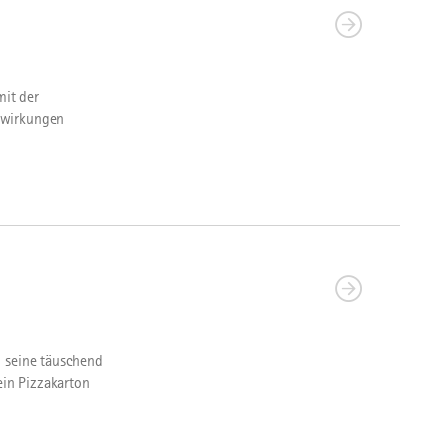
mit der
swirkungen
h seine täuschend
ein Pizzakarton