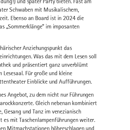
ung!) und später Party bieten. Fast am
eater Schwaben mit Musikalischem,
zeit. Ebenso an Board ist in 2024 die
 das „Sommerklänge“ im imposanten
phärischer Anziehungspunkt das
einrichtungen. Was das mit dem Lesen soll
iothek und präsentiert ganz unverblümt
 Lesesaal. Für große und kleine
tentheater Einblicke und Aufführungen.
hes Angebot, zu dem nicht nur Führungen
Barockkonzerte. Gleich nebenan kombiniert
, Gesang und Tanz im venezianisch
t es mit Taschenlampenführungen weiter.
elen Mitmachstationen höherschlagen und