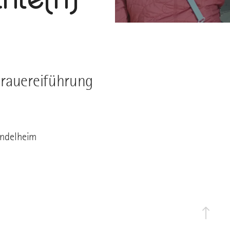
Brauereiführung
indelheim