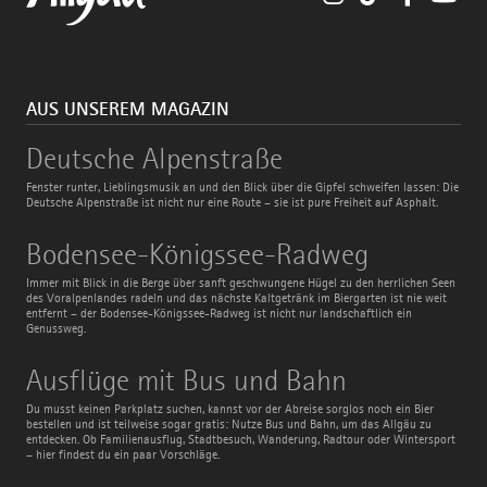
AUS UNSEREM MAGAZIN
Deutsche
Deutsche Alpenstraße
Alpenstraße
Fenster runter, Lieblingsmusik an und den Blick über die Gipfel schweifen lassen: Die
Deutsche Alpenstraße ist nicht nur eine Route – sie ist pure Freiheit auf Asphalt.
Bodensee-
Bodensee-Königssee-Radweg
Königssee-
Radweg
Immer mit Blick in die Berge über sanft geschwungene Hügel zu den herrlichen Seen
des Voralpenlandes radeln und das nächste Kaltgetränk im Biergarten ist nie weit
entfernt – der Bodensee-Königssee-Radweg ist nicht nur landschaftlich ein
Genussweg.
Ausflüge
Ausflüge mit Bus und Bahn
mit
Bus
Du musst keinen Parkplatz suchen, kannst vor der Abreise sorglos noch ein Bier
und
bestellen und ist teilweise sogar gratis: Nutze Bus und Bahn, um das Allgäu zu
Bahn
entdecken. Ob Familienausflug, Stadtbesuch, Wanderung, Radtour oder Wintersport
– hier findest du ein paar Vorschläge.