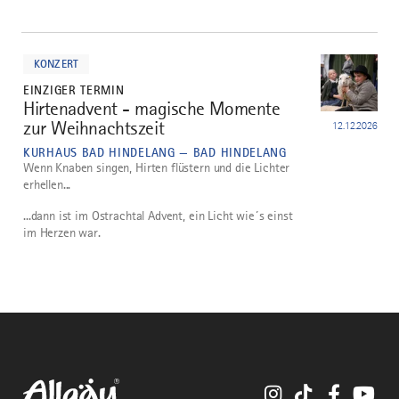
mehr
dazu
KONZERT
EINZIGER TERMIN
Hirtenadvent - magische Momente
2
zur Weihnachtszeit
12.12.2026
KURHAUS BAD HINDELANG — BAD HINDELANG
Wenn Knaben singen, Hirten flüstern und die Lichter
erhellen...
...dann ist im Ostrachtal Advent, ein Licht wie´s einst
im Herzen war.
Instagram
TikTok
Faceboo
You