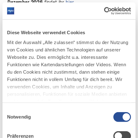
Dezember 2026
findet ihr
hier
Das
Tagesprogramm vom Sonntag, 06.
Dezember 2026
findet ihr
hier
Das
Tagesprogramm vom Donnerstag, 10.
Diese Webseite verwendet Cookies
Dezember 2026
findet ihr
hier
Mit der Auswahl „Alle zulassen“ stimmst du der Nutzung
Das
Tagesprogramm vom Freitag, 11.
Dezember 2026
findet ihr
hier
von Cookies und ähnlichen Technologien auf unserer
Das
Tagesprogramm vom Samstag, 12.
Webseite zu. Dies ermöglicht u.a. interessante
Dezember 2026
findet ihr
hier
Funktionen wie Kartendarstellungen oder Videos. Wenn
Das
Tagesprogramm vom Sonntag, 13.
du den Cookies nicht zustimmst, dann stehen einige
Dezember 2026
findet ihr
hier
Funktionen nicht in vollem Umfang für dich bereit. Wir
verwenden Cookies, um Inhalte und Anzeigen zu
personalisieren, Funktionen für soziale Medien anbieten
zu können und die Zugriffe auf unsere Website zu
analysieren. Außerdem geben wir Informationen zu
Einwilligungsauswahl
deiner Verwendung unserer Website an unsere Partner
Notwendig
für soziale Medien, Werbung und Analysen weiter.
Unsere Partner führen diese Informationen
Präferenzen