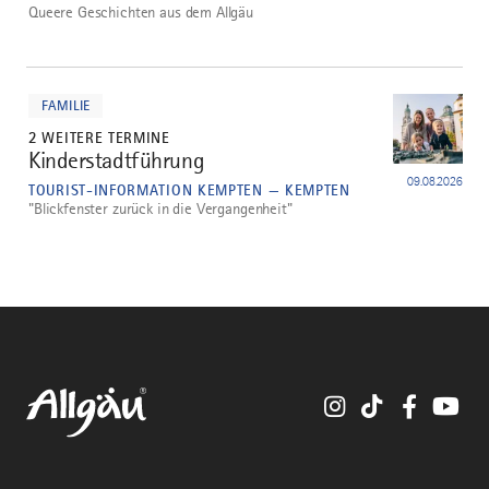
Queere Geschichten aus dem Allgäu
mehr
dazu
FAMILIE
2 WEITERE TERMINE
Kinderstadtführung
5
09.08.2026
TOURIST-INFORMATION KEMPTEN — KEMPTEN
"Blickfenster zurück in die Vergangenheit"
Instagram
TikTok
Faceboo
You