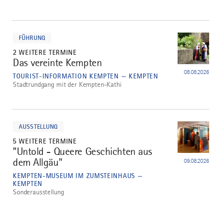
mehr
dazu
FÜHRUNG
2 WEITERE TERMINE
Das vereinte Kempten
3
08.08.2026
TOURIST-INFORMATION KEMPTEN — KEMPTEN
Stadtrundgang mit der Kempten-Kathi
mehr
dazu
AUSSTELLUNG
5 WEITERE TERMINE
"Untold - Queere Geschichten aus
4
dem Allgäu"
09.08.2026
KEMPTEN-MUSEUM IM ZUMSTEINHAUS —
KEMPTEN
Sonderausstellung