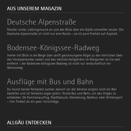
AUS UNSEREM MAGAZIN
Deutsche
Deutsche Alpenstraße
Alpenstraße
Fenster runter, Lieblingsmusik an und den Blick über die Gipfel schweifen lassen: Die
Deutsche Alpenstraße ist nicht nur eine Route – sie ist pure Freiheit auf Asphalt.
Bodensee-
Bodensee-Königssee-Radweg
Königssee-
Radweg
Immer mit Blick in die Berge über sanft geschwungene Hügel zu den herrlichen Seen
des Voralpenlandes radeln und das nächste Kaltgetränk im Biergarten ist nie weit
entfernt – der Bodensee-Königssee-Radweg ist nicht nur landschaftlich ein
Genussweg.
Ausflüge
Ausflüge mit Bus und Bahn
mit
Bus
Du musst keinen Parkplatz suchen, kannst vor der Abreise sorglos noch ein Bier
und
bestellen und ist teilweise sogar gratis: Nutze Bus und Bahn, um das Allgäu zu
Bahn
entdecken. Ob Familienausflug, Stadtbesuch, Wanderung, Radtour oder Wintersport
– hier findest du ein paar Vorschläge.
ALLGÄU ENTDECKEN