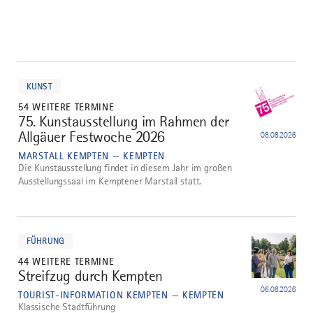
mehr
dazu
KUNST
54 WEITERE TERMINE
75. Kunstausstellung im Rahmen der
1
Allgäuer Festwoche 2026
08.08.2026
MARSTALL KEMPTEN — KEMPTEN
Die Kunstausstellung findet in diesem Jahr im großen
Ausstellungssaal im Kemptener Marstall statt.
mehr
dazu
FÜHRUNG
44 WEITERE TERMINE
Streifzug durch Kempten
2
06.08.2026
TOURIST-INFORMATION KEMPTEN — KEMPTEN
Klassische Stadtführung