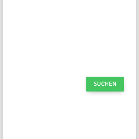
Erdgeschosswohnung ist mitten im Ort und
trotzdem ruhig gelegen.
Reisezeitraum
2 Erw., 0 Kind.
SUCHEN