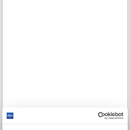
abwechslungsreiches Musicalprogramm.
Hier ist also für jeden Geschmack etwas
geboten.
Ich freue mich darauf, Sie schon bald in
meiner Ferienwohnung Sonnenplatz begrüßen
zu dürfen!
Ihre
Kathrin Walch
AUF DER ALLGÄU KARTE