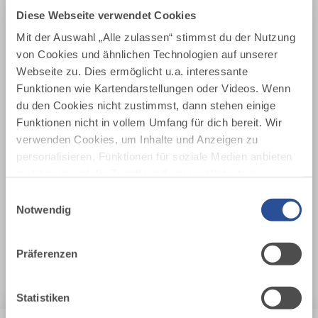
Diese Webseite verwendet Cookies
Mit der Auswahl „Alle zulassen“ stimmst du der Nutzung
von Cookies und ähnlichen Technologien auf unserer
Webseite zu. Dies ermöglicht u.a. interessante
Funktionen wie Kartendarstellungen oder Videos. Wenn
du den Cookies nicht zustimmst, dann stehen einige
Funktionen nicht in vollem Umfang für dich bereit. Wir
verwenden Cookies, um Inhalte und Anzeigen zu
personalisieren, Funktionen für soziale Medien anbieten
zu können und die Zugriffe auf unsere Website zu
analysieren. Außerdem geben wir Informationen zu
Einwilligungsauswahl
deiner Verwendung unserer Website an unsere Partner
Notwendig
für soziale Medien, Werbung und Analysen weiter.
Unsere Partner führen diese Informationen
FERIENWOHNUNG SONNENPLATZ
Präferenzen
Unverbindlich anfragen
möglicherweise mit weiteren Daten zusammen, die du
ihnen bereitgestellt hast oder die sie im Rahmen Ihrer
Nutzung der Dienste gesammelt haben.
Statistiken